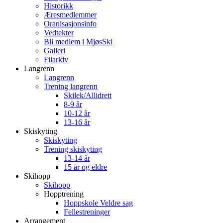
Historikk
Æresmedlemmer
Oranisasjonsinfo
Vedtekter
Bli medlem i MjøsSki
Galleri
Filarkiv
Langrenn
Langrenn
Trening langrenn
Skilek/Allidrett
8-9 år
10-12 år
13-16 år
Skiskyting
Skiskyting
Trening skiskyting
13-14 år
15 år og eldre
Skihopp
Skihopp
Hopptrening
Hoppskole Veldre sag
Fellestreninger
Arrangement