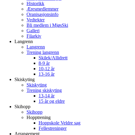
Historikk
Æresmedlemmer
Oranisasjonsinfo
Vedtekter
Bli medlem i MjøsSki
Galleri
Filarkiv
Langrenn
Langrenn
Trening langrenn
Skilek/Allidrett
8-9 år
10-12 år
13-16 år
Skiskyting
Skiskyting
Trening skiskyting
13-14 år
15 år og eldre
Skihopp
Skihopp
Hopptrening
Hoppskole Veldre sag
Fellestreninger
Arrangement