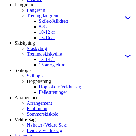
Langrenn
Langrenn
Trening langrenn
Skilek/Allidrett
8-9 år
10-12 år
13-16 år
Skiskyting
Skiskyting
Trening skiskyting
13-14 år
15 år og eldre
Skihopp
Skihopp
Hopptrening
Hoppskole Veldre sag
Fellestreninger
Arrangement
Arrangement
Klubbrenn
Sommerskiskole
Veldre Sag
Nyheter (Veldre Sag)
Leie av Veldre sag
Kalender