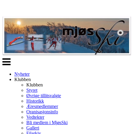
Veksle
navigasjon
Nyheter
Klubben
Klubben
Styret
Øvrige tillitsvalgte
Historikk
Æresmedlemmer
Oranisasjonsinfo
Vedtekter
Bli medlem i MjøsSki
Galleri
Filarkiv