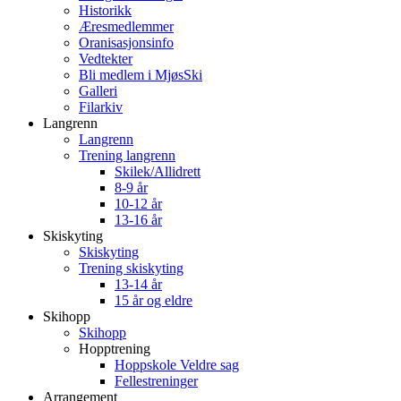
Historikk
Æresmedlemmer
Oranisasjonsinfo
Vedtekter
Bli medlem i MjøsSki
Galleri
Filarkiv
Langrenn
Langrenn
Trening langrenn
Skilek/Allidrett
8-9 år
10-12 år
13-16 år
Skiskyting
Skiskyting
Trening skiskyting
13-14 år
15 år og eldre
Skihopp
Skihopp
Hopptrening
Hoppskole Veldre sag
Fellestreninger
Arrangement