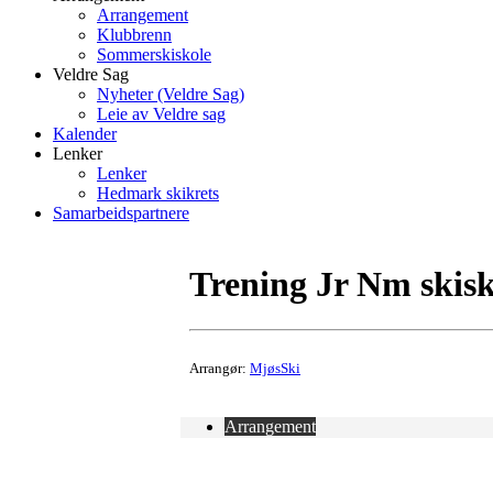
Arrangement
Klubbrenn
Sommerskiskole
Veldre Sag
Nyheter (Veldre Sag)
Leie av Veldre sag
Kalender
Lenker
Lenker
Hedmark skikrets
Samarbeidspartnere
Trening Jr Nm skis
Arrangør:
MjøsSki
Arrangement