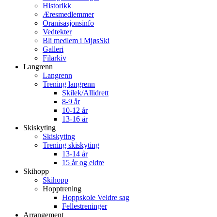
Historikk
Æresmedlemmer
Oranisasjonsinfo
Vedtekter
Bli medlem i MjøsSki
Galleri
Filarkiv
Langrenn
Langrenn
Trening langrenn
Skilek/Allidrett
8-9 år
10-12 år
13-16 år
Skiskyting
Skiskyting
Trening skiskyting
13-14 år
15 år og eldre
Skihopp
Skihopp
Hopptrening
Hoppskole Veldre sag
Fellestreninger
Arrangement