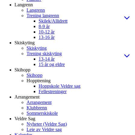
Langrenn
Langrenn
Trening langrenn
Skilek/Allidrett
8-9 år
10-12 år
13-16 år
Skiskyting
Skiskyting
Trening skiskyting
13-14 år
15 år og eldre
Skihopp
Skihopp
Hopptrening
Hoppskole Veldre sag
Fellestreninger
Arrangement
Arrangement
Klubbrenn
Sommerskiskole
Veldre Sag
Nyheter (Veldre Sag)
Leie av Veldre sag
Kalender