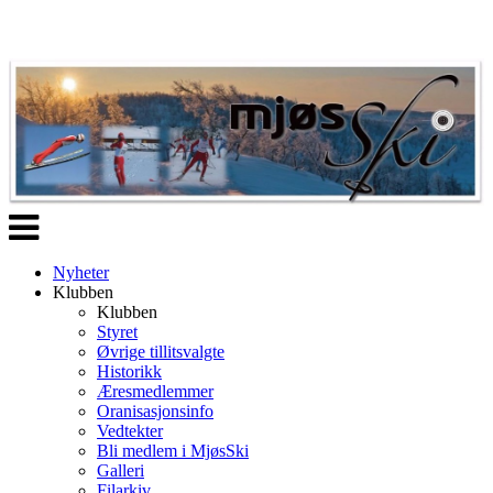
Veksle
navigasjon
Nyheter
Klubben
Klubben
Styret
Øvrige tillitsvalgte
Historikk
Æresmedlemmer
Oranisasjonsinfo
Vedtekter
Bli medlem i MjøsSki
Galleri
Filarkiv