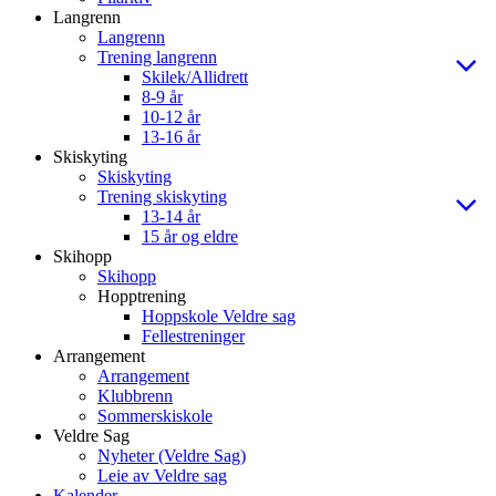
Langrenn
Langrenn
Trening langrenn
Skilek/Allidrett
8-9 år
10-12 år
13-16 år
Skiskyting
Skiskyting
Trening skiskyting
13-14 år
15 år og eldre
Skihopp
Skihopp
Hopptrening
Hoppskole Veldre sag
Fellestreninger
Arrangement
Arrangement
Klubbrenn
Sommerskiskole
Veldre Sag
Nyheter (Veldre Sag)
Leie av Veldre sag
Kalender