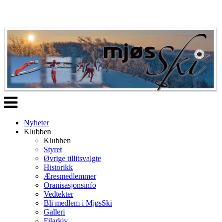
Veksle
navigasjon
Nyheter
Klubben
Klubben
Styret
Øvrige tillitsvalgte
Historikk
Æresmedlemmer
Oranisasjonsinfo
Vedtekter
Bli medlem i MjøsSki
Galleri
Filarkiv