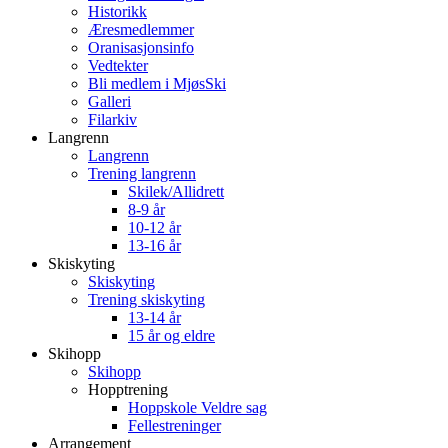
Historikk
Æresmedlemmer
Oranisasjonsinfo
Vedtekter
Bli medlem i MjøsSki
Galleri
Filarkiv
Langrenn
Langrenn
Trening langrenn
Skilek/Allidrett
8-9 år
10-12 år
13-16 år
Skiskyting
Skiskyting
Trening skiskyting
13-14 år
15 år og eldre
Skihopp
Skihopp
Hopptrening
Hoppskole Veldre sag
Fellestreninger
Arrangement