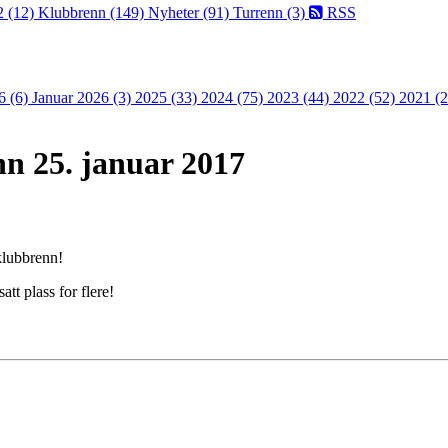
2 (12)
Klubbrenn (149)
Nyheter (91)
Turrenn (3)
RSS
6 (6)
Januar 2026 (3)
2025 (33)
2024 (75)
2023 (44)
2022 (52)
2021 (
nn 25. januar 2017
 klubbrenn!
tt plass for flere!