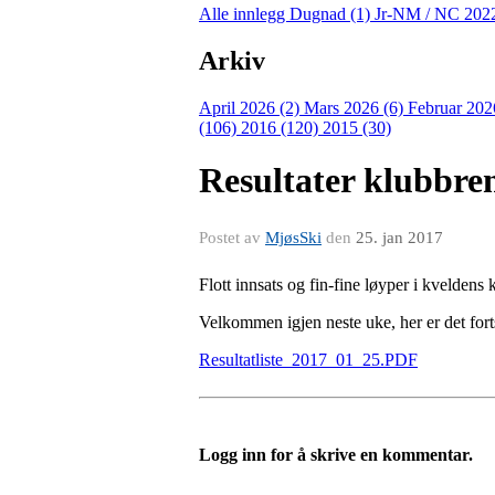
Alle innlegg
Dugnad (1)
Jr-NM / NC 202
Arkiv
April 2026 (2)
Mars 2026 (6)
Februar 202
(106)
2016 (120)
2015 (30)
Resultater klubbre
Postet av
MjøsSki
den
25. jan 2017
Flott innsats og fin-fine løyper i kveldens
Velkommen igjen neste uke, her er det fortsa
Resultatliste_2017_01_25.PDF
Logg inn for å skrive en kommentar.