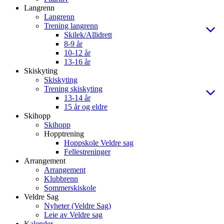
Langrenn
Langrenn
Trening langrenn
Skilek/Allidrett
8-9 år
10-12 år
13-16 år
Skiskyting
Skiskyting
Trening skiskyting
13-14 år
15 år og eldre
Skihopp
Skihopp
Hopptrening
Hoppskole Veldre sag
Fellestreninger
Arrangement
Arrangement
Klubbrenn
Sommerskiskole
Veldre Sag
Nyheter (Veldre Sag)
Leie av Veldre sag
Kalender