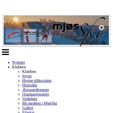
Veksle
navigasjon
Nyheter
Klubben
Klubben
Styret
Øvrige tillitsvalgte
Historikk
Æresmedlemmer
Oranisasjonsinfo
Vedtekter
Bli medlem i MjøsSki
Galleri
Filarkiv