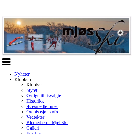
Veksle
navigasjon
Nyheter
Klubben
Klubben
Styret
Øvrige tillitsvalgte
Historikk
Æresmedlemmer
Oranisasjonsinfo
Vedtekter
Bli medlem i MjøsSki
Galleri
Filarkiv