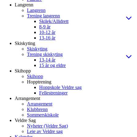
Langrenn
Langrenn
Trening langrenn
Skilek/Allidrett
8-9 år
10-12 år
13-16 år
Skiskyting
Skiskyting
Trening skiskyting
13-14 år
15 år og eldre
Skihopp
Skihopp
Hopptrening
Hoppskole Veldre sag
Fellestreninger
Arrangement
Arrangement
Klubbrenn
Sommerskiskole
Veldre Sag
Nyheter (Veldre Sag)
Leie av Veldre sag
Kalender