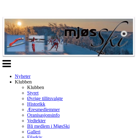
Veksle
navigasjon
Nyheter
Klubben
Klubben
Styret
Øvrige tillitsvalgte
Historikk
Æresmedlemmer
Oranisasjonsinfo
Vedtekter
Bli medlem i MjøsSki
Galleri
Filarkiv