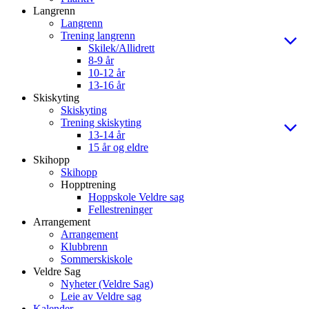
Langrenn
Langrenn
Trening langrenn
Skilek/Allidrett
8-9 år
10-12 år
13-16 år
Skiskyting
Skiskyting
Trening skiskyting
13-14 år
15 år og eldre
Skihopp
Skihopp
Hopptrening
Hoppskole Veldre sag
Fellestreninger
Arrangement
Arrangement
Klubbrenn
Sommerskiskole
Veldre Sag
Nyheter (Veldre Sag)
Leie av Veldre sag
Kalender