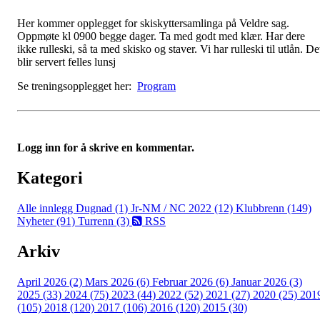
Her kommer opplegget for skiskyttersamlinga på Veldre sag.
Oppmøte kl 0900 begge dager. Ta med godt med klær. Har dere
ikke rulleski, så ta med skisko og staver. Vi har rulleski til utlån. De
blir servert felles lunsj
Se treningsopplegget her:
Program
Logg inn for å skrive en kommentar.
Kategori
Alle innlegg
Dugnad (1)
Jr-NM / NC 2022 (12)
Klubbrenn (149)
Nyheter (91)
Turrenn (3)
RSS
Arkiv
April 2026 (2)
Mars 2026 (6)
Februar 2026 (6)
Januar 2026 (3)
2025 (33)
2024 (75)
2023 (44)
2022 (52)
2021 (27)
2020 (25)
201
(105)
2018 (120)
2017 (106)
2016 (120)
2015 (30)