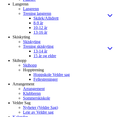
Langrenn
Langrenn
Trening langrenn
Skilek/Allidrett
8-9 år
10-12 år
13-16 år
Skiskyting
Skiskyting
Trening skiskyting
13-14 år
15 år og eldre
Skihopp
Skihopp
Hopptrening
Hoppskole Veldre sag
Fellestreninger
Arrangement
Arrangement
Klubbrenn
Sommerskiskole
Veldre Sag
Nyheter (Veldre Sag)
Leie av Veldre sag
Kalender