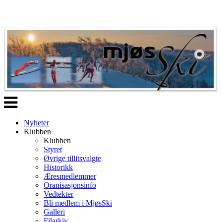
Veksle
navigasjon
Nyheter
Klubben
Klubben
Styret
Øvrige tillitsvalgte
Historikk
Æresmedlemmer
Oranisasjonsinfo
Vedtekter
Bli medlem i MjøsSki
Galleri
Filarkiv