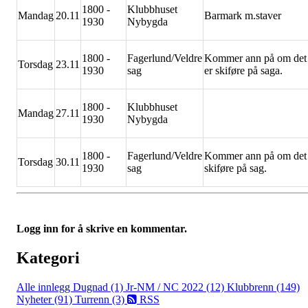
1800 -
Klubbhuset
Mandag
20.11
Barmark m.staver
1930
Nybygda
1800 -
Fagerlund/Veldre
Kommer ann på om det
Torsdag
23.11
1930
sag
er skiføre på saga.
1800 -
Klubbhuset
Mandag
27.11
1930
Nybygda
1800 -
Fagerlund/Veldre
Kommer ann på om det
Torsdag
30.11
1930
sag
skiføre på sag.
Logg inn for å skrive en kommentar.
Kategori
Alle innlegg
Dugnad (1)
Jr-NM / NC 2022 (12)
Klubbrenn (149)
Nyheter (91)
Turrenn (3)
RSS