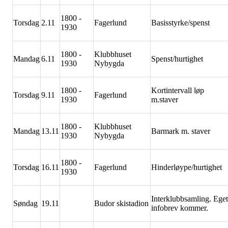
1800 -
Torsdag
2.11
Fagerlund
Basisstyrke/spenst
1930
1800 -
Klubbhuset
Mandag
6.11
Spenst/hurtighet
1930
Nybygda
1800 -
Kortintervall løp
Torsdag
9.11
Fagerlund
1930
m.staver
1800 -
Klubbhuset
Mandag
13.11
Barmark m. staver
1930
Nybygda
1800 -
Torsdag
16.11
Fagerlund
Hinderløype/hurtighet
1930
Interklubbsamling. Eget
Søndag
19.11
Budor skistadion
infobrev kommer.