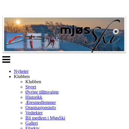
Veksle
navigasjon
Nyheter
Klubben
Klubben
Styret
Øvrige tillitsvalgte
Historikk
Æresmedlemmer
Oranisasjonsinfo
Vedtekter
Bli medlem i MjøsSki
Galleri
Filarkiv