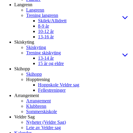
Langrenn
Langrenn
Trening langrenn
Skilek/Allidrett
8-9 år
10-12 år
13-16 år
Skiskyting
Skiskyting
Trening skiskyting
13-14 år
15 år og eldre
Skihopp
Skihopp
Hopptrening
Hoppskole Veldre sag
Fellestreninger
Arrangement
Arrangement
Klubbrenn
Sommerskiskole
Veldre Sag
Nyheter (Veldre Sag)
Leie av Veldre sag
Kalender