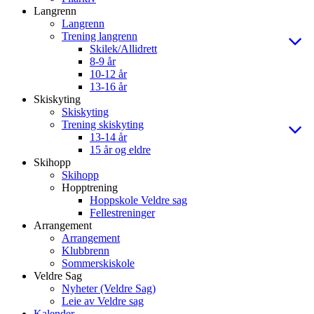
Langrenn
Langrenn
Trening langrenn
Skilek/Allidrett
8-9 år
10-12 år
13-16 år
Skiskyting
Skiskyting
Trening skiskyting
13-14 år
15 år og eldre
Skihopp
Skihopp
Hopptrening
Hoppskole Veldre sag
Fellestreninger
Arrangement
Arrangement
Klubbrenn
Sommerskiskole
Veldre Sag
Nyheter (Veldre Sag)
Leie av Veldre sag
Kalender