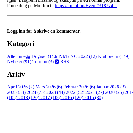
igjen. Langrenn klassisk og skiskyting med normal program.
Påmelding på Min Idrett:
https://mi.nif.no/Event#318774...
Logg inn for å skrive en kommentar.
Kategori
Alle innlegg
Dugnad (1)
Jr-NM / NC 2022 (12)
Klubbrenn (149)
Nyheter (91)
Turrenn (3)
RSS
Arkiv
April 2026 (2)
Mars 2026 (6)
Februar 2026 (6)
Januar 2026 (3)
2025 (33)
2024 (75)
2023 (44)
2022 (52)
2021 (27)
2020 (25)
201
(105)
2018 (120)
2017 (106)
2016 (120)
2015 (30)