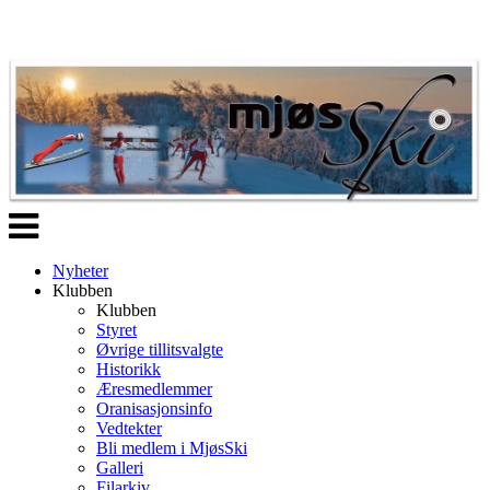
Veksle
navigasjon
Nyheter
Klubben
Klubben
Styret
Øvrige tillitsvalgte
Historikk
Æresmedlemmer
Oranisasjonsinfo
Vedtekter
Bli medlem i MjøsSki
Galleri
Filarkiv