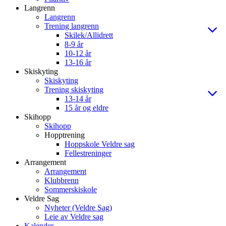
Langrenn
Langrenn
Trening langrenn
Skilek/Allidrett
8-9 år
10-12 år
13-16 år
Skiskyting
Skiskyting
Trening skiskyting
13-14 år
15 år og eldre
Skihopp
Skihopp
Hopptrening
Hoppskole Veldre sag
Fellestreninger
Arrangement
Arrangement
Klubbrenn
Sommerskiskole
Veldre Sag
Nyheter (Veldre Sag)
Leie av Veldre sag
Kalender