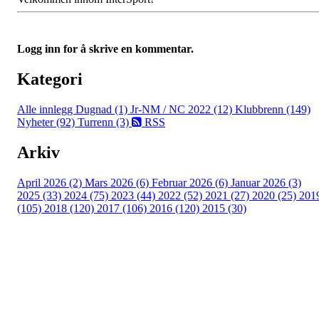
Logg inn for å skrive en kommentar.
Kategori
Alle innlegg
Dugnad (1)
Jr-NM / NC 2022 (12)
Klubbrenn (149)
Nyheter (92)
Turrenn (3)
RSS
Arkiv
April 2026 (2)
Mars 2026 (6)
Februar 2026 (6)
Januar 2026 (3)
2025 (33)
2024 (75)
2023 (44)
2022 (52)
2021 (27)
2020 (25)
201
(105)
2018 (120)
2017 (106)
2016 (120)
2015 (30)