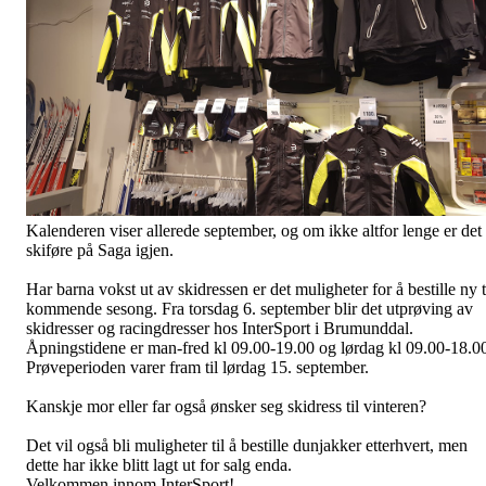
Kalenderen viser allerede september, og om ikke altfor lenge er det
skiføre på Saga igjen.
Har barna vokst ut av skidressen er det muligheter for å bestille ny t
kommende sesong. Fra torsdag 6. september blir det utprøving av
skidresser og racingdresser hos InterSport i Brumunddal.
Åpningstidene er man-fred kl 09.00-19.00 og lørdag kl 09.00-18.0
Prøveperioden varer fram til lørdag 15. september.
Kanskje mor eller far også ønsker seg skidress til vinteren?
Det vil også bli muligheter til å bestille dunjakker etterhvert, men
dette har ikke blitt lagt ut for salg enda.
Velkommen innom InterSport!