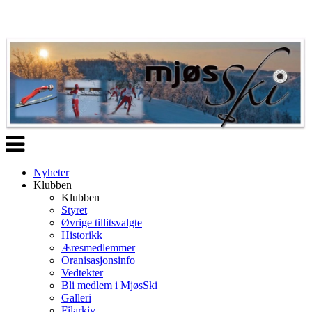
Veksle
navigasjon
Nyheter
Klubben
Klubben
Styret
Øvrige tillitsvalgte
Historikk
Æresmedlemmer
Oranisasjonsinfo
Vedtekter
Bli medlem i MjøsSki
Galleri
Filarkiv