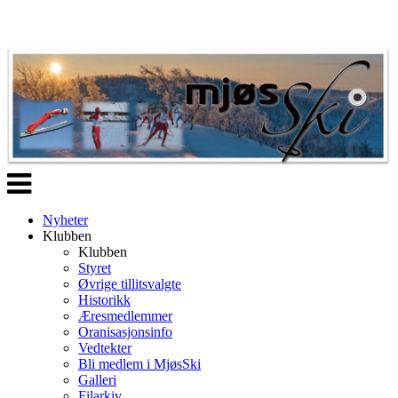
Veksle
navigasjon
Nyheter
Klubben
Klubben
Styret
Øvrige tillitsvalgte
Historikk
Æresmedlemmer
Oranisasjonsinfo
Vedtekter
Bli medlem i MjøsSki
Galleri
Filarkiv