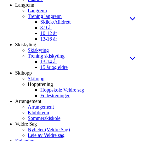
Langrenn
Langrenn
Trening langrenn
Skilek/Allidrett
8-9 år
10-12 år
13-16 år
Skiskyting
Skiskyting
Trening skiskyting
13-14 år
15 år og eldre
Skihopp
Skihopp
Hopptrening
Hoppskole Veldre sag
Fellestreninger
Arrangement
Arrangement
Klubbrenn
Sommerskiskole
Veldre Sag
Nyheter (Veldre Sag)
Leie av Veldre sag
Kalender