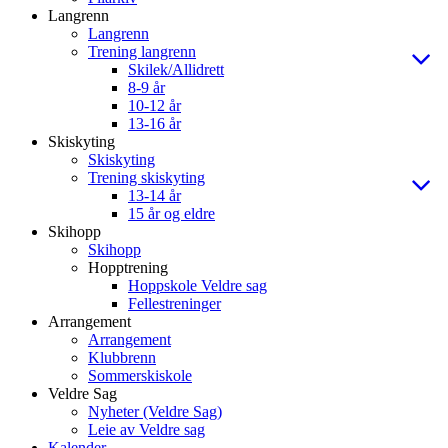
Langrenn
Langrenn
Trening langrenn
Skilek/Allidrett
8-9 år
10-12 år
13-16 år
Skiskyting
Skiskyting
Trening skiskyting
13-14 år
15 år og eldre
Skihopp
Skihopp
Hopptrening
Hoppskole Veldre sag
Fellestreninger
Arrangement
Arrangement
Klubbrenn
Sommerskiskole
Veldre Sag
Nyheter (Veldre Sag)
Leie av Veldre sag
Kalender