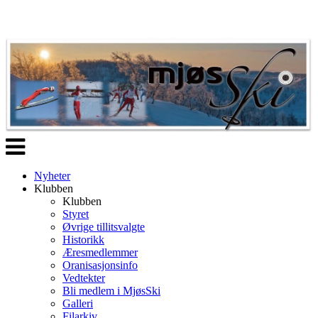
Veksle
navigasjon
Nyheter
Klubben
Klubben
Styret
Øvrige tillitsvalgte
Historikk
Æresmedlemmer
Oranisasjonsinfo
Vedtekter
Bli medlem i MjøsSki
Galleri
Filarkiv