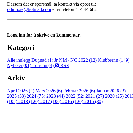
Dersom det er spørsmål, ta kontakt via epost til:
odinhoie@hotmail.com
eller telefon 414 44 682
Logg inn for å skrive en kommentar.
Kategori
Alle innlegg
Dugnad (1)
Jr-NM / NC 2022 (12)
Klubbrenn (149)
Nyheter (91)
Turrenn (3)
RSS
Arkiv
April 2026 (2)
Mars 2026 (6)
Februar 2026 (6)
Januar 2026 (3)
2025 (33)
2024 (75)
2023 (44)
2022 (52)
2021 (27)
2020 (25)
201
(105)
2018 (120)
2017 (106)
2016 (120)
2015 (30)