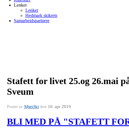
Lenker
Lenker
Hedmark skikrets
Samarbeidspartnere
Stafett for livet 25.og 26.mai p
Sveum
Postet av
MjøsSki
den
10. apr 2019
BLI MED PÅ "STAFETT FO