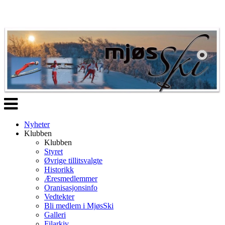
Veksle
navigasjon
Nyheter
Klubben
Klubben
Styret
Øvrige tillitsvalgte
Historikk
Æresmedlemmer
Oranisasjonsinfo
Vedtekter
Bli medlem i MjøsSki
Galleri
Filarkiv