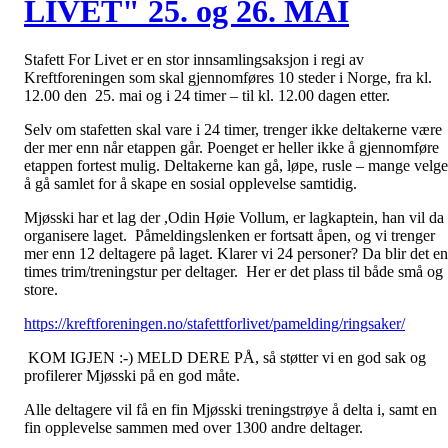
LIVET" 25. og 26. MAI
Stafett For Livet er en stor innsamlingsaksjon i regi av
Kreftforeningen som skal gjennomføres 10 steder i Norge, fra kl.
12.00 den 25. mai og i 24 timer – til kl. 12.00 dagen etter.
Selv om stafetten skal vare i 24 timer, trenger ikke deltakerne være
der mer enn når etappen går. Poenget er heller ikke å gjennomføre
etappen fortest mulig. Deltakerne kan gå, løpe, rusle – mange velge
å gå samlet for å skape en sosial opplevelse samtidig.
Mjøsski har et lag der ,Odin Høie Vollum, er lagkaptein, han vil da
organisere laget. Påmeldingslenken er fortsatt åpen, og vi trenger
mer enn 12 deltagere på laget. Klarer vi 24 personer? Da blir det en
times trim/treningstur per deltager. Her er det plass til både små og
store.
https://kreftforeningen.no/stafettforlivet/pamelding/ringsaker/
KOM IGJEN :-) MELD DERE PÅ, så støtter vi en god sak og
profilerer Mjøsski på en god måte.
Alle deltagere vil få en fin Mjøsski treningstrøye å delta i, samt en
fin opplevelse sammen med over 1300 andre deltager.