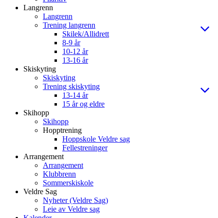
Langrenn
Langrenn
Trening langrenn
Skilek/Allidrett
8-9 år
10-12 år
13-16 år
Skiskyting
Skiskyting
Trening skiskyting
13-14 år
15 år og eldre
Skihopp
Skihopp
Hopptrening
Hoppskole Veldre sag
Fellestreninger
Arrangement
Arrangement
Klubbrenn
Sommerskiskole
Veldre Sag
Nyheter (Veldre Sag)
Leie av Veldre sag
Kalender