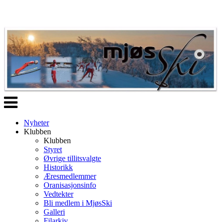
Veksle
navigasjon
Nyheter
Klubben
Klubben
Styret
Øvrige tillitsvalgte
Historikk
Æresmedlemmer
Oranisasjonsinfo
Vedtekter
Bli medlem i MjøsSki
Galleri
Filarkiv