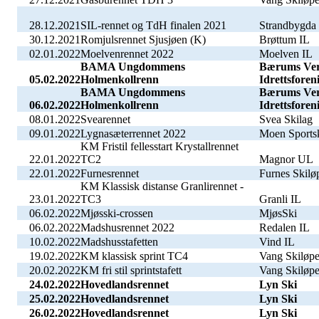
28.12.2021
SIL-rennet og TdH finalen 2021
Strandbygda
30.12.2021
Romjulsrennet Sjusjøen (K)
Brøttum IL
02.01.2022
Moelvenrennet 2022
Moelven IL
BAMA Ungdommens
Bærums Ver
05.02.2022
Holmenkollrenn
Idrettsforen
BAMA Ungdommens
Bærums Ver
06.02.2022
Holmenkollrenn
Idrettsforen
08.01.2022
Svearennet
Svea Skilag
09.01.2022
Lygnasæterrennet 2022
Moen Sports
KM Fristil fellesstart Krystallrennet
22.01.2022
TC2
Magnor UL
22.01.2022
Furnesrennet
Furnes Skilø
KM Klassisk distanse Granlirennet -
23.01.2022
TC3
Granli IL
06.02.2022
Mjøsski-crossen
MjøsSki
06.02.2022
Madshusrennet 2022
Redalen IL
10.02.2022
Madshusstafetten
Vind IL
19.02.2022
KM klassisk sprint TC4
Vang Skiløpe
20.02.2022
KM fri stil sprintstafett
Vang Skiløpe
24.02.2022
Hovedlandsrennet
Lyn Ski
25.02.2022
Hovedlandsrennet
Lyn Ski
26.02.2022
Hovedlandsrennet
Lyn Ski