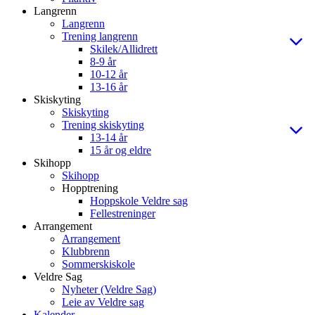
Langrenn
Langrenn
Trening langrenn
Skilek/Allidrett
8-9 år
10-12 år
13-16 år
Skiskyting
Skiskyting
Trening skiskyting
13-14 år
15 år og eldre
Skihopp
Skihopp
Hopptrening
Hoppskole Veldre sag
Fellestreninger
Arrangement
Arrangement
Klubbrenn
Sommerskiskole
Veldre Sag
Nyheter (Veldre Sag)
Leie av Veldre sag
Kalender