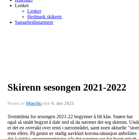
Lenker
Lenker
Hedmark skikrets
Samarbeidspartnere
Skirenn sesongen 2021-2022
Postet av
MjøsSki
den
6. des 2021
Terminlista for sesongen 2021-22 begynner å bli klar. Snøen har
også så smått begynt å dale ned så da nærmer det seg skirenn. Und
er det en oversikt over renn i nærområdet, samt noen aktuelle "stor
renn ellers. På grunn av stadig uavklart korona-situasjon anbefales
det å sjekke arrangementstatus når det nærmer seg for hvert enkelt