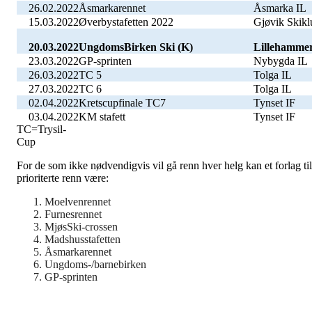
26.02.2022
Åsmarkarennet
Åsmarka IL
15.03.2022
Øverbystafetten 2022
Gjøvik Skikl
20.03.2022
UngdomsBirken Ski (K)
Lillehammer
23.03.2022
GP-sprinten
Nybygda IL
26.03.2022
TC 5
Tolga IL
27.03.2022
TC 6
Tolga IL
02.04.2022
Kretscupfinale TC7
Tynset IF
03.04.2022
KM stafett
Tynset IF
TC=Trysil-
Cup
For de som ikke nødvendigvis vil gå renn hver helg kan et forlag til
prioriterte renn være:
Moelvenrennet
Furnesrennet
MjøsSki-crossen
Madshusstafetten
Åsmarkarennet
Ungdoms-/barnebirken
GP-sprinten