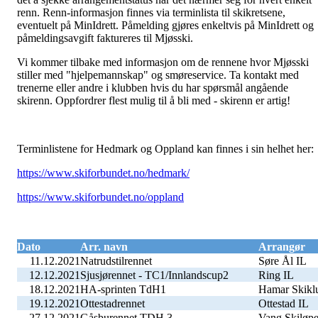
renn. Renn-informasjon finnes via terminlista til skikretsene,
eventuelt på MinIdrett. Påmelding gjøres enkeltvis på MinIdrett og
påmeldingsavgift faktureres til Mjøsski.
Vi kommer tilbake med informasjon om de rennene hvor Mjøsski
stiller med "hjelpemannskap" og smøreservice. Ta kontakt med
trenerne eller andre i klubben hvis du har spørsmål angående
skirenn. Oppfordrer flest mulig til å bli med - skirenn er artig!
Terminlistene for Hedmark og Oppland kan finnes i sin helhet her:
https://www.skiforbundet.no/hedmark/
https://www.skiforbundet.no/oppland
Dato
Arr. navn
Arrangør
11.12.2021
Natrudstilrennet
Søre Ål IL
12.12.2021
Sjusjørennet - TC1/Innlandscup2
Ring IL
18.12.2021
HA-sprinten TdH1
Hamar Skikl
19.12.2021
Ottestadrennet
Ottestad IL
27.12.2021
Gåsburennet TDH 3
Vang Skiløpe