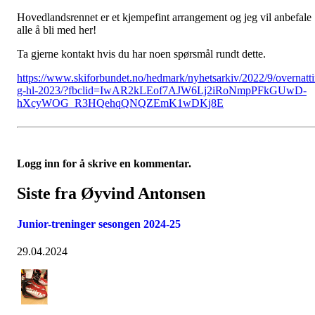
Hovedlandsrennet er et kjempefint arrangement og jeg vil anbefale
alle å bli med her!
Ta gjerne kontakt hvis du har noen spørsmål rundt dette.
https://www.skiforbundet.no/hedmark/nyhetsarkiv/2022/9/overnatt
g-hl-2023/?fbclid=IwAR2kLEof7AJW6Lj2iRoNmpPFkGUwD-
hXcyWOG_R3HQehqQNQZEmK1wDKj8E
Logg inn for å skrive en kommentar.
Siste fra Øyvind Antonsen
Junior-treninger sesongen 2024-25
29.04.2024