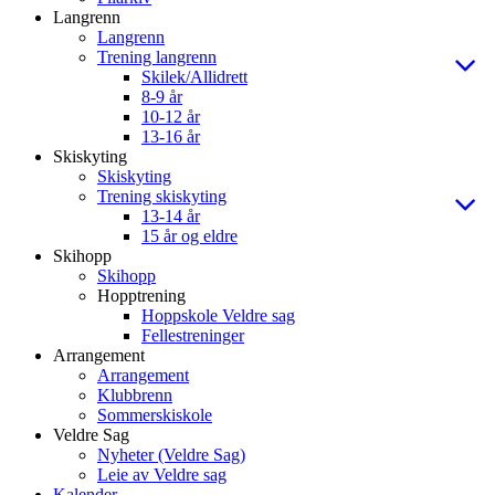
Langrenn
Langrenn
Trening langrenn
Skilek/Allidrett
8-9 år
10-12 år
13-16 år
Skiskyting
Skiskyting
Trening skiskyting
13-14 år
15 år og eldre
Skihopp
Skihopp
Hopptrening
Hoppskole Veldre sag
Fellestreninger
Arrangement
Arrangement
Klubbrenn
Sommerskiskole
Veldre Sag
Nyheter (Veldre Sag)
Leie av Veldre sag
Kalender