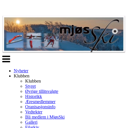
Veksle
navigasjon
Nyheter
Klubben
Klubben
Styret
Øvrige tillitsvalgte
Historikk
Æresmedlemmer
Oranisasjonsinfo
Vedtekter
Bli medlem i MjøsSki
Galleri
Filarkiv