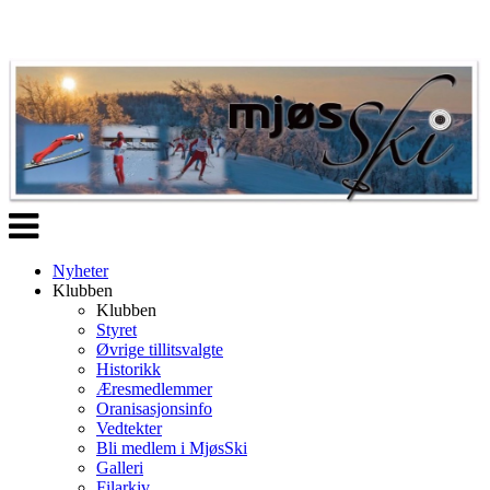
Veksle
navigasjon
Nyheter
Klubben
Klubben
Styret
Øvrige tillitsvalgte
Historikk
Æresmedlemmer
Oranisasjonsinfo
Vedtekter
Bli medlem i MjøsSki
Galleri
Filarkiv