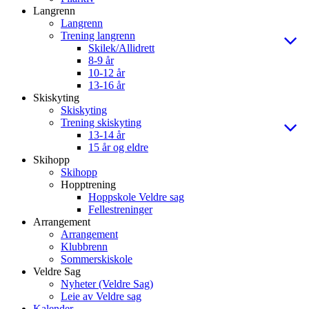
Langrenn
Langrenn
Trening langrenn
Skilek/Allidrett
8-9 år
10-12 år
13-16 år
Skiskyting
Skiskyting
Trening skiskyting
13-14 år
15 år og eldre
Skihopp
Skihopp
Hopptrening
Hoppskole Veldre sag
Fellestreninger
Arrangement
Arrangement
Klubbrenn
Sommerskiskole
Veldre Sag
Nyheter (Veldre Sag)
Leie av Veldre sag
Kalender