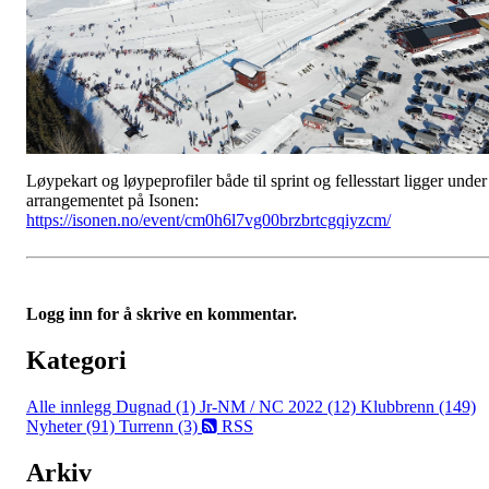
Løypekart og løypeprofiler både til sprint og fellesstart ligger under
arrangementet på Isonen:
https://isonen.no/event/cm0h6l7vg00brzbrtcgqiyzcm/
Logg inn for å skrive en kommentar.
Kategori
Alle innlegg
Dugnad (1)
Jr-NM / NC 2022 (12)
Klubbrenn (149)
Nyheter (91)
Turrenn (3)
RSS
Arkiv