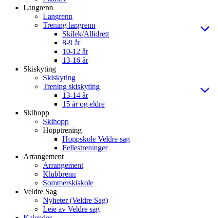
Langrenn
Langrenn
Trening langrenn
Skilek/Allidrett
8-9 år
10-12 år
13-16 år
Skiskyting
Skiskyting
Trening skiskyting
13-14 år
15 år og eldre
Skihopp
Skihopp
Hopptrening
Hoppskole Veldre sag
Fellestreninger
Arrangement
Arrangement
Klubbrenn
Sommerskiskole
Veldre Sag
Nyheter (Veldre Sag)
Leie av Veldre sag
Kalender