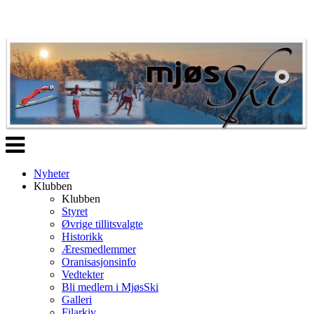
Veksle
navigasjon
Nyheter
Klubben
Klubben
Styret
Øvrige tillitsvalgte
Historikk
Æresmedlemmer
Oranisasjonsinfo
Vedtekter
Bli medlem i MjøsSki
Galleri
Filarkiv