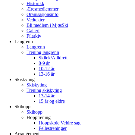
Historikk
Æresmedlemmer
Oranisasjonsinfo
Vedtekter
Bli medlem i MjøsSki
Galleri
Filarkiv
Langrenn
Langrenn
Trening langrenn
Skilek/Allidrett
8-9 år
10-12 år
13-16 år
Skiskyting
Skiskyting
Trening skiskyting
13-14 år
15 år og eldre
Skihopp
Skihopp
Hopptrening
Hoppskole Veldre sag
Fellestreninger
Arrangement