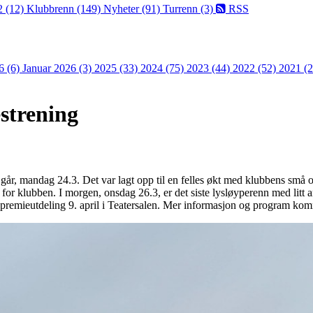
2 (12)
Klubbrenn (149)
Nyheter (91)
Turrenn (3)
RSS
6 (6)
Januar 2026 (3)
2025 (33)
2024 (75)
2023 (44)
2022 (52)
2021 (
estrening
i går, mandag 24.3. Det var lagt opp til en felles økt med klubbens små o
ig for klubben. I morgen, onsdag 26.3, er det siste lysløyperenn med litt
remieutdeling 9. april i Teatersalen. Mer informasjon og program ko