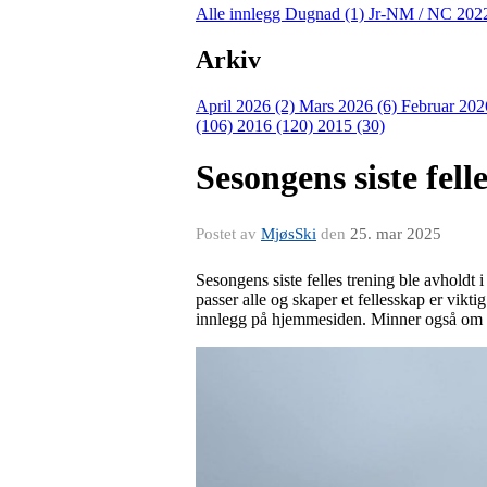
Alle innlegg
Dugnad (1)
Jr-NM / NC 202
Arkiv
April 2026 (2)
Mars 2026 (6)
Februar 202
(106)
2016 (120)
2015 (30)
Sesongens siste fell
Postet av
MjøsSki
den
25. mar 2025
Sesongens siste felles trening ble avholdt 
passer alle og skaper et fellesskap er vikt
innlegg på hjemmesiden. Minner også om p