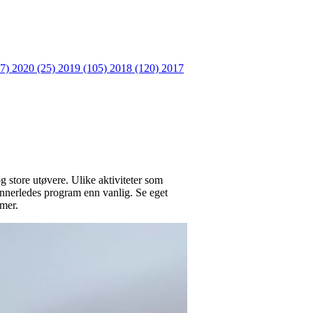
27)
2020 (25)
2019 (105)
2018 (120)
2017
g store utøvere. Ulike aktiviteter som
 annerledes program enn vanlig. Se eget
mmer.