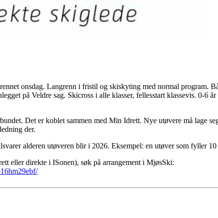
rennet onsdag. Langrenn i fristil og skiskyting med normal program. B
legget på Veldre sag. Skicross i alle klasser, fellesstart klassevis. 0-6 å
bundet. Det er koblet sammen med Min Idrett. Nye utøvere må lage seg 
iledning der.
lsvarer alderen utøveren blir i 2026. Eksempel: en utøver som fyller 10 
tt eller direkte i ISonen), søk på arrangement i MjøsSki:
f016hm29ebf/