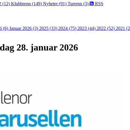
2 (12)
Klubbrenn (149)
Nyheter (91)
Turrenn (3)
RSS
6 (6)
Januar 2026 (3)
2025 (33)
2024 (75)
2023 (44)
2022 (52)
2021 (
sdag 28. januar 2026