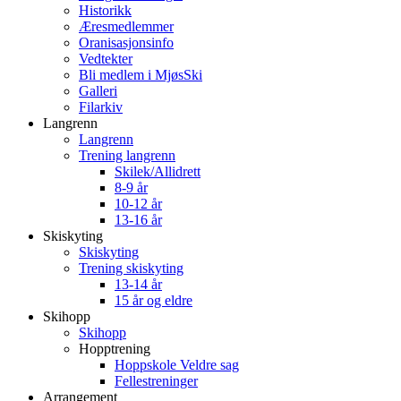
Historikk
Æresmedlemmer
Oranisasjonsinfo
Vedtekter
Bli medlem i MjøsSki
Galleri
Filarkiv
Langrenn
Langrenn
Trening langrenn
Skilek/Allidrett
8-9 år
10-12 år
13-16 år
Skiskyting
Skiskyting
Trening skiskyting
13-14 år
15 år og eldre
Skihopp
Skihopp
Hopptrening
Hoppskole Veldre sag
Fellestreninger
Arrangement