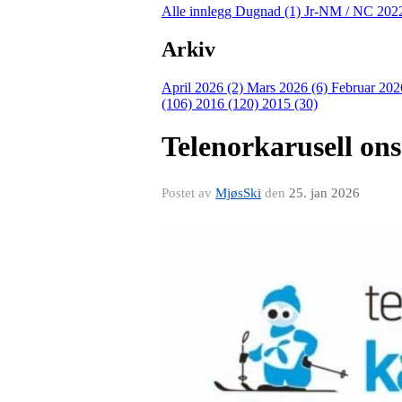
Alle innlegg
Dugnad (1)
Jr-NM / NC 202
Arkiv
April 2026 (2)
Mars 2026 (6)
Februar 202
(106)
2016 (120)
2015 (30)
Telenorkarusell on
Postet av
MjøsSki
den
25. jan 2026