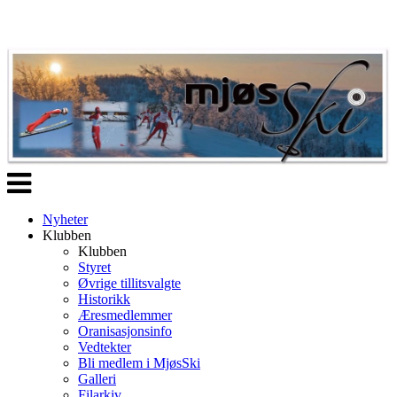
Veksle
navigasjon
Nyheter
Klubben
Klubben
Styret
Øvrige tillitsvalgte
Historikk
Æresmedlemmer
Oranisasjonsinfo
Vedtekter
Bli medlem i MjøsSki
Galleri
Filarkiv