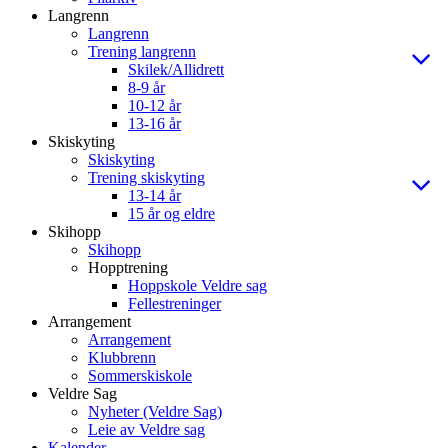
Langrenn
Langrenn
Trening langrenn
Skilek/Allidrett
8-9 år
10-12 år
13-16 år
Skiskyting
Skiskyting
Trening skiskyting
13-14 år
15 år og eldre
Skihopp
Skihopp
Hopptrening
Hoppskole Veldre sag
Fellestreninger
Arrangement
Arrangement
Klubbrenn
Sommerskiskole
Veldre Sag
Nyheter (Veldre Sag)
Leie av Veldre sag
Kalender