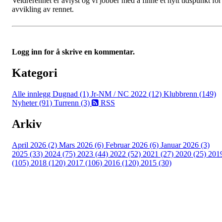
Veldrerennet er avlyst og vi jobber med å finne et nytt tidspunkt for
avvikling av rennet.
Logg inn for å skrive en kommentar.
Kategori
Alle innlegg
Dugnad (1)
Jr-NM / NC 2022 (12)
Klubbrenn (149)
Nyheter (91)
Turrenn (3)
RSS
Arkiv
April 2026 (2)
Mars 2026 (6)
Februar 2026 (6)
Januar 2026 (3)
2025 (33)
2024 (75)
2023 (44)
2022 (52)
2021 (27)
2020 (25)
201
(105)
2018 (120)
2017 (106)
2016 (120)
2015 (30)