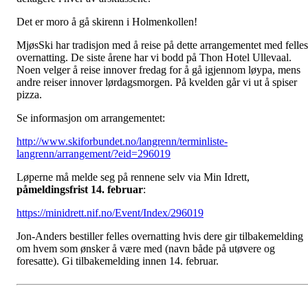
Det er moro å gå skirenn i Holmenkollen!
MjøsSki har tradisjon med å reise på dette arrangementet med felles
overnatting. De siste årene har vi bodd på Thon Hotel Ullevaal.
Noen velger å reise innover fredag for å gå igjennom løypa, mens
andre reiser innover lørdagsmorgen. På kvelden går vi ut å spiser
pizza.
Se informasjon om arrangementet:
http://www.skiforbundet.no/langrenn/terminliste-
langrenn/arrangement/?eid=296019
Løperne må melde seg på rennene selv via Min Idrett,
påmeldingsfrist
14. februar
:
https://minidrett.nif.no/Event/Index/296019
Jon-Anders bestiller felles overnatting hvis dere gir tilbakemelding
om hvem som ønsker å være med (navn både på utøvere og
foresatte). Gi tilbakemelding innen 14. februar.