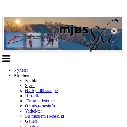
Veksle
navigasjon
Nyheter
Klubben
Klubben
Styret
Øvrige tillitsvalgte
Historikk
Æresmedlemmer
Oranisasjonsinfo
Vedtekter
Bli medlem i MjøsSki
Galleri
Filarkiv