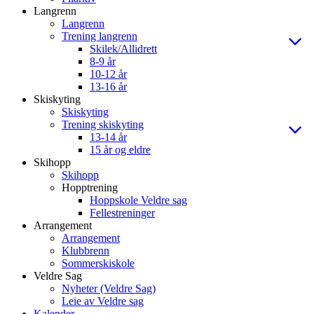
Langrenn
Langrenn
Trening langrenn
Skilek/Allidrett
8-9 år
10-12 år
13-16 år
Skiskyting
Skiskyting
Trening skiskyting
13-14 år
15 år og eldre
Skihopp
Skihopp
Hopptrening
Hoppskole Veldre sag
Fellestreninger
Arrangement
Arrangement
Klubbrenn
Sommerskiskole
Veldre Sag
Nyheter (Veldre Sag)
Leie av Veldre sag
Kalender