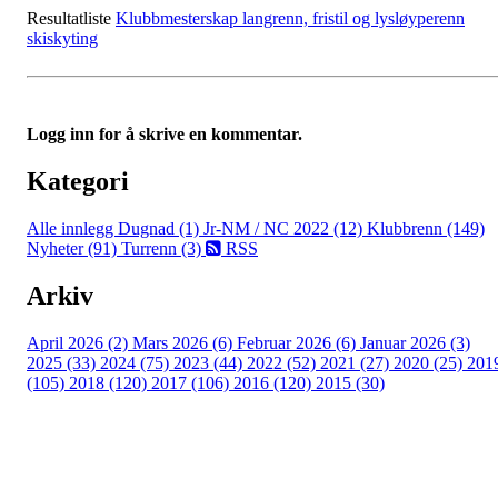
Resultatliste
Klubbmesterskap langrenn, fristil og lysløyperenn
skiskyting
Logg inn for å skrive en kommentar.
Kategori
Alle innlegg
Dugnad (1)
Jr-NM / NC 2022 (12)
Klubbrenn (149)
Nyheter (91)
Turrenn (3)
RSS
Arkiv
April 2026 (2)
Mars 2026 (6)
Februar 2026 (6)
Januar 2026 (3)
2025 (33)
2024 (75)
2023 (44)
2022 (52)
2021 (27)
2020 (25)
201
(105)
2018 (120)
2017 (106)
2016 (120)
2015 (30)