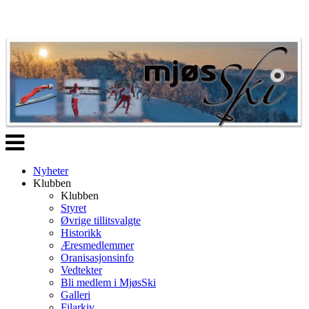
Veksle
navigasjon
Nyheter
Klubben
Klubben
Styret
Øvrige tillitsvalgte
Historikk
Æresmedlemmer
Oranisasjonsinfo
Vedtekter
Bli medlem i MjøsSki
Galleri
Filarkiv