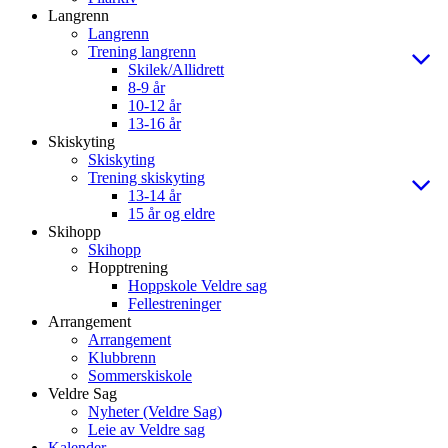
Langrenn
Langrenn
Trening langrenn
Skilek/Allidrett
8-9 år
10-12 år
13-16 år
Skiskyting
Skiskyting
Trening skiskyting
13-14 år
15 år og eldre
Skihopp
Skihopp
Hopptrening
Hoppskole Veldre sag
Fellestreninger
Arrangement
Arrangement
Klubbrenn
Sommerskiskole
Veldre Sag
Nyheter (Veldre Sag)
Leie av Veldre sag
Kalender