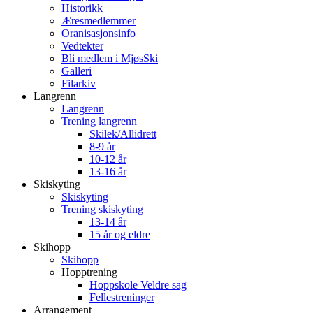
Historikk
Æresmedlemmer
Oranisasjonsinfo
Vedtekter
Bli medlem i MjøsSki
Galleri
Filarkiv
Langrenn
Langrenn
Trening langrenn
Skilek/Allidrett
8-9 år
10-12 år
13-16 år
Skiskyting
Skiskyting
Trening skiskyting
13-14 år
15 år og eldre
Skihopp
Skihopp
Hopptrening
Hoppskole Veldre sag
Fellestreninger
Arrangement