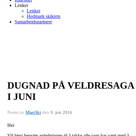
Lenker
Lenker
Hedmark skikrets
Samarbeidspartnere
DUGNAD PÅ VELDRESAGA
I JUNI
Postet av
MjøsSki
den
9. jun 2016
Hei
Vil først benytte anledningen til å takke alle som har vært med å