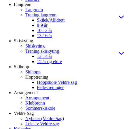
Langrenn
Langrenn
Trening langrenn
Skilek/Allidrett
8-9 år
10-12 år
13-16 år
Skiskyting
Skiskyting
Trening skiskyting
13-14 år
15 år og eldre
Skihopp
Skihopp
Hopptrening
Hoppskole Veldre sag
Fellestreninger
Arrangement
Arrangement
Klubbrenn
Sommerskiskole
Veldre Sag
Nyheter (Veldre Sag)
Leie av Veldre sag
Kalender