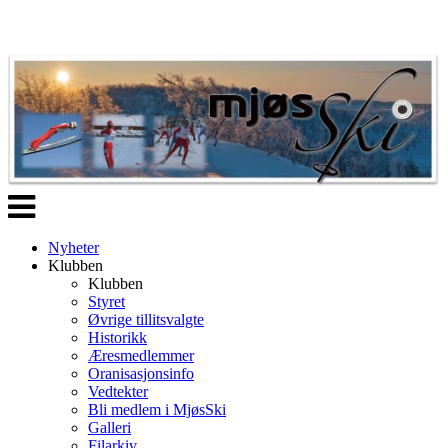
Veksle
navigasjon
Nyheter
Klubben
Klubben
Styret
Øvrige tillitsvalgte
Historikk
Æresmedlemmer
Oranisasjonsinfo
Vedtekter
Bli medlem i MjøsSki
Galleri
Filarkiv