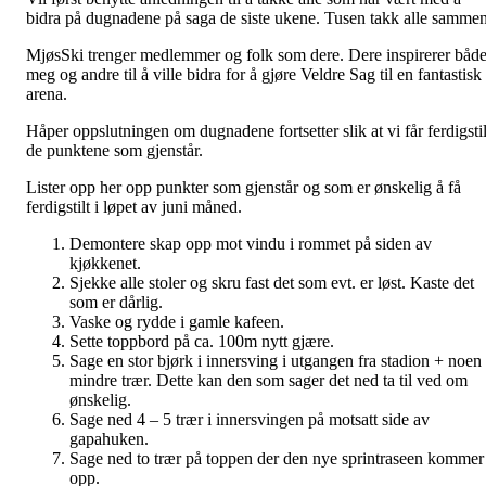
bidra på dugnadene på saga de siste ukene. Tusen takk alle sammen
MjøsSki trenger medlemmer og folk som dere. Dere inspirerer båd
meg og andre til å ville bidra for å gjøre Veldre Sag til en fantastisk
arena.
Håper oppslutningen om dugnadene fortsetter slik at vi får ferdigstil
de punktene som gjenstår.
Lister opp her opp punkter som gjenstår og som er ønskelig å få
ferdigstilt i løpet av juni måned.
Demontere skap opp mot vindu i rommet på siden av
kjøkkenet.
Sjekke alle stoler og skru fast det som evt. er løst. Kaste det
som er dårlig.
Vaske og rydde i gamle kafeen.
Sette toppbord på ca. 100m nytt gjære.
Sage en stor bjørk i innersving i utgangen fra stadion + noen
mindre trær. Dette kan den som sager det ned ta til ved om
ønskelig.
Sage ned 4 – 5 trær i innersvingen på motsatt side av
gapahuken.
Sage ned to trær på toppen der den nye sprintraseen kommer
opp.