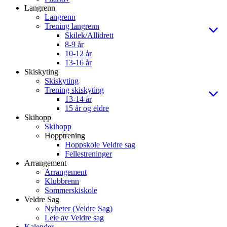
Langrenn
Langrenn
Trening langrenn
Skilek/Allidrett
8-9 år
10-12 år
13-16 år
Skiskyting
Skiskyting
Trening skiskyting
13-14 år
15 år og eldre
Skihopp
Skihopp
Hopptrening
Hoppskole Veldre sag
Fellestreninger
Arrangement
Arrangement
Klubbrenn
Sommerskiskole
Veldre Sag
Nyheter (Veldre Sag)
Leie av Veldre sag
Kalender