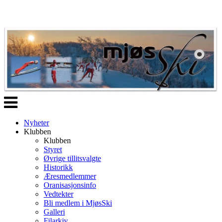
Veksle
navigasjon
Nyheter
Klubben
Klubben
Styret
Øvrige tillitsvalgte
Historikk
Æresmedlemmer
Oranisasjonsinfo
Vedtekter
Bli medlem i MjøsSki
Galleri
Filarkiv