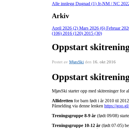
Alle innlegg
Dugnad (1)
Jr-NM / NC 202
Arkiv
April 2026 (2)
Mars 2026 (6)
Februar 202
(106)
2016 (120)
2015 (30)
Oppstart skitreninge
Postet av
MjøsSki
den
16. okt 2016
Oppstart skitreninge
MjøsSki starter opp med skitreninger for all
Allidretten
for barn født i år 2010 til 201
Påmelding via denne lenken
https://goo
Treningsgruppe 8-9 år
(født 09/08) start
Treningsgruppe 10-12 år
(født 07-05) beg