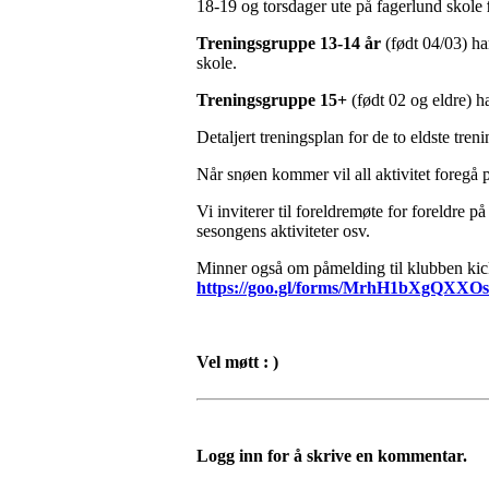
18-19 og torsdager ute på fagerlund skole
Treningsgruppe 13-14 år
(født 04/03) ha
skole.
Treningsgruppe 15+
(født 02 og eldre) h
Detaljert treningsplan for de to eldste tr
Når snøen kommer vil all aktivitet foregå 
Vi inviterer til foreldremøte for foreldre på
sesongens aktiviteter osv.
Minner også om påmelding til klubben kic
https://goo.gl/forms/MrhH1bXgQXXO
Vel møtt : )
Logg inn for å skrive en kommentar.