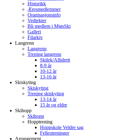
Historikk
Æresmedlemmer
Oranisasjonsinfo
Vedtekter
Bli medlem i MjøsSki
Galleri
Filarkiv
Langrenn
Langrenn
Trening langrenn
Skilek/Allidrett
8-9 år
10-12 år
13-16 år
Skiskyting
Skiskyting
Trening skiskyting
13-14 år
15 år og eldre
Skihopp
Skihopp
Hopptrening
Hoppskole Veldre sag
Fellestreninger
Arrangement