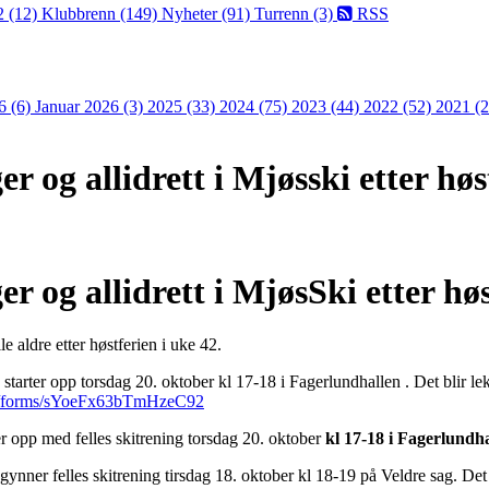
2 (12)
Klubbrenn (149)
Nyheter (91)
Turrenn (3)
RSS
6 (6)
Januar 2026 (3)
2025 (33)
2024 (75)
2023 (44)
2022 (52)
2021 (
r og allidrett i Mjøsski etter høs
r og allidrett i MjøsSki etter hø
e aldre etter høstferien i uke 42.
2 starter opp torsdag 20. oktober kl 17-18 i Fagerlundhallen . Det blir le
.gl/forms/sYoeFx63bTmHzeC92
er opp med felles skitrening torsdag 20. oktober
kl 17-18 i
Fagerlundha
ynner felles skitrening tirsdag 18. oktober kl 18-19 på Veldre sag. Det b