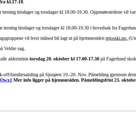
fra
kl.17-18
.
r trening tirsdager og torsdager kl 18.00-19.30. Oppmøtestedene vil va
ar trening tirsdager og torsdager kl 18.00-19.30 i hovedsak fra Fagerlun
eningsgruppene vil hver måned bli lagt ut på hjemmesiden
mjosski.no.
(Und
på Veldre sag.
 alle alderstrinn
torsdag 20. oktober kl 17.00-17.30
på Fagerlund skole
k-off/familiesamling på Sjusjøen 19.-20. Nov. Påmelding gjennom den
sOwx1
Mer info ligger på hjemmesiden. Påmeldingsfrist 23. oktobe