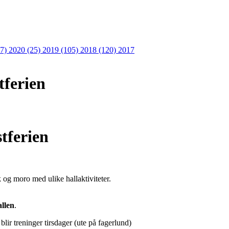
27)
2020 (25)
2019 (105)
2018 (120)
2017
tferien
stferien
k og moro med ulike hallaktiviteter.
llen
.
lir treninger tirsdager (ute på fagerlund)