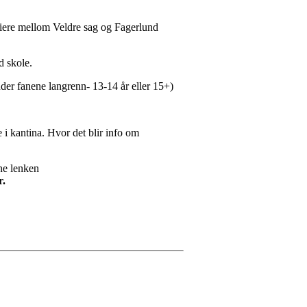
riere mellom Veldre sag og Fagerlund
d skole.
er fanene langrenn- 13-14 år eller 15+)
 i kantina. Hvor det blir info om
ne lenken
r.