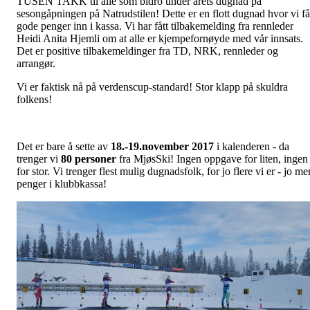
TUSEN TAKK til alle som bidro under årets dugnad på
sesongåpningen på Natrudstilen! Dette er en flott dugnad hvor vi få
gode penger inn i kassa. Vi har fått tilbakemelding fra rennleder
Heidi Anita Hjemli om at alle er kjempefornøyde med vår innsats.
Det er positive tilbakemeldinger fra TD, NRK, rennleder og
arrangør.
Vi er faktisk nå på verdenscup-standard! Stor klapp på skuldra
folkens!
Det er bare å sette av
18.-19.november
2017
i kalenderen - da
trenger vi
80 personer
fra MjøsSki! Ingen oppgave for liten, ingen
for stor. Vi trenger flest mulig dugnadsfolk, for jo flere vi er - jo me
penger i klubbkassa!