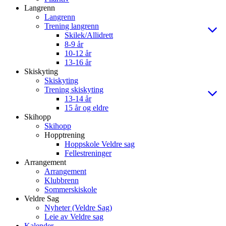
Langrenn
Langrenn
Trening langrenn
Skilek/Allidrett
8-9 år
10-12 år
13-16 år
Skiskyting
Skiskyting
Trening skiskyting
13-14 år
15 år og eldre
Skihopp
Skihopp
Hopptrening
Hoppskole Veldre sag
Fellestreninger
Arrangement
Arrangement
Klubbrenn
Sommerskiskole
Veldre Sag
Nyheter (Veldre Sag)
Leie av Veldre sag
Kalender