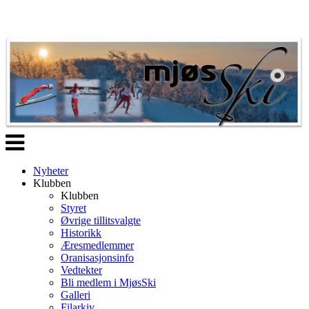
Veksle
navigasjon
Nyheter
Klubben
Klubben
Styret
Øvrige tillitsvalgte
Historikk
Æresmedlemmer
Oranisasjonsinfo
Vedtekter
Bli medlem i MjøsSki
Galleri
Filarkiv