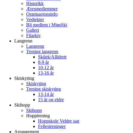
Historikk
Æresmedlemmer
Oranisasjonsinfo
Vedtekter
Bli medlem i MjøsSki
Galleri
Filarkiv
Langrenn
Langrenn
Trening langrenn
Skilek/Allidrett
8-9 år
10-12 år
13-16 år
Skiskyting
Skiskyting
Trening skiskyting
13-14 år
15 år og eldre
Skihopp
Skihopp
Hopptrening
Hoppskole Veldre sag
Fellestreninger
Arrangement