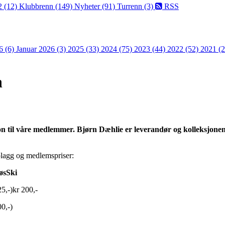
2 (12)
Klubbrenn (149)
Nyheter (91)
Turrenn (3)
RSS
6 (6)
Januar 2026 (3)
2025 (33)
2024 (75)
2023 (44)
2022 (52)
2021 (
n
jon til våre medlemmer. Bjørn Dæhlie er leverandør og kolleksjone
plagg og medlemspriser:
øsSki
25,-)kr 200,-
0,-)