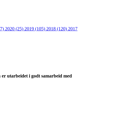
27)
2020 (25)
2019 (105)
2018 (120)
2017
n er utarbeidet i godt samarbeid med