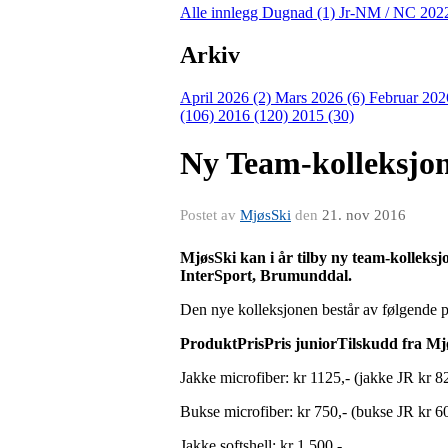
Alle innlegg
Dugnad (1)
Jr-NM / NC 202
Arkiv
April 2026 (2)
Mars 2026 (6)
Februar 202
(106)
2016 (120)
2015 (30)
Ny Team-kolleksjo
Postet av
MjøsSki
den
21. nov 2016
MjøsSki kan i år tilby ny team-kolleks
InterSport, Brumunddal.
Den nye kolleksjonen består av følgende 
ProduktPrisPris juniorTilskudd fra Mj
Jakke microfiber: kr 1125,- (jakke JR kr 8
Bukse microfiber: kr 750,- (bukse JR kr 60
Jakke softshell: kr 1 500,-