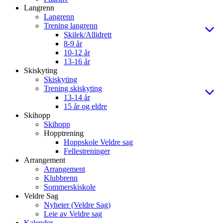
Langrenn
Langrenn
Trening langrenn
Skilek/Allidrett
8-9 år
10-12 år
13-16 år
Skiskyting
Skiskyting
Trening skiskyting
13-14 år
15 år og eldre
Skihopp
Skihopp
Hopptrening
Hoppskole Veldre sag
Fellestreninger
Arrangement
Arrangement
Klubbrenn
Sommerskiskole
Veldre Sag
Nyheter (Veldre Sag)
Leie av Veldre sag
Kalender