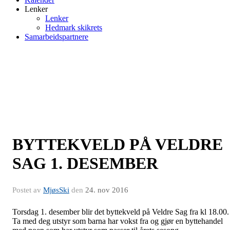
Lenker
Lenker
Hedmark skikrets
Samarbeidspartnere
BYTTEKVELD PÅ VELDRE
SAG 1. DESEMBER
Postet av
MjøsSki
den
24. nov 2016
Torsdag 1. desember blir det byttekveld på Veldre Sag fra kl 18.00.
Ta med deg utstyr som barna har vokst fra og gjør en byttehandel