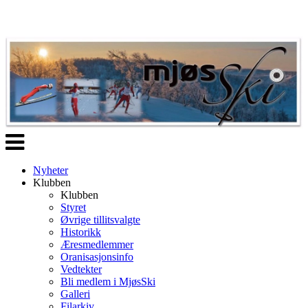
Veksle
navigasjon
Nyheter
Klubben
Klubben
Styret
Øvrige tillitsvalgte
Historikk
Æresmedlemmer
Oranisasjonsinfo
Vedtekter
Bli medlem i MjøsSki
Galleri
Filarkiv