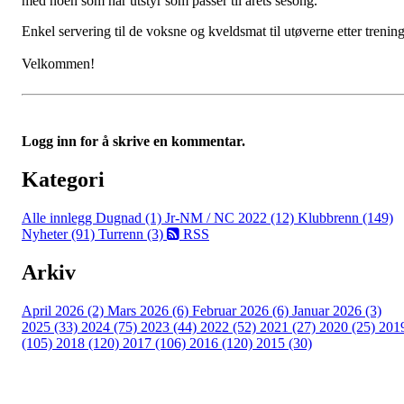
med noen som har utstyr som passer til årets sesong.
Enkel servering til de voksne og kveldsmat til utøverne etter trening
Velkommen!
Logg inn for å skrive en kommentar.
Kategori
Alle innlegg
Dugnad (1)
Jr-NM / NC 2022 (12)
Klubbrenn (149)
Nyheter (91)
Turrenn (3)
RSS
Arkiv
April 2026 (2)
Mars 2026 (6)
Februar 2026 (6)
Januar 2026 (3)
2025 (33)
2024 (75)
2023 (44)
2022 (52)
2021 (27)
2020 (25)
201
(105)
2018 (120)
2017 (106)
2016 (120)
2015 (30)