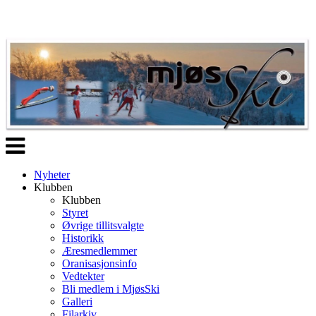
Veksle
navigasjon
Nyheter
Klubben
Klubben
Styret
Øvrige tillitsvalgte
Historikk
Æresmedlemmer
Oranisasjonsinfo
Vedtekter
Bli medlem i MjøsSki
Galleri
Filarkiv