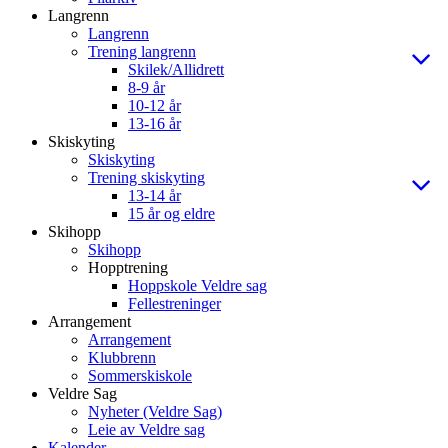
Langrenn
Langrenn
Trening langrenn
Skilek/Allidrett
8-9 år
10-12 år
13-16 år
Skiskyting
Skiskyting
Trening skiskyting
13-14 år
15 år og eldre
Skihopp
Skihopp
Hopptrening
Hoppskole Veldre sag
Fellestreninger
Arrangement
Arrangement
Klubbrenn
Sommerskiskole
Veldre Sag
Nyheter (Veldre Sag)
Leie av Veldre sag
Kalender