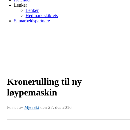
Lenker
Lenker
Hedmark skikrets
Samarbeidspartnere
Kronerulling til ny
løypemaskin
Postet av
MjøsSki
den
27. des 2016