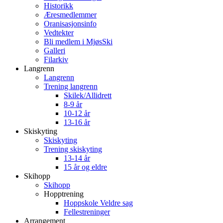
Historikk
Æresmedlemmer
Oranisasjonsinfo
Vedtekter
Bli medlem i MjøsSki
Galleri
Filarkiv
Langrenn
Langrenn
Trening langrenn
Skilek/Allidrett
8-9 år
10-12 år
13-16 år
Skiskyting
Skiskyting
Trening skiskyting
13-14 år
15 år og eldre
Skihopp
Skihopp
Hopptrening
Hoppskole Veldre sag
Fellestreninger
Arrangement