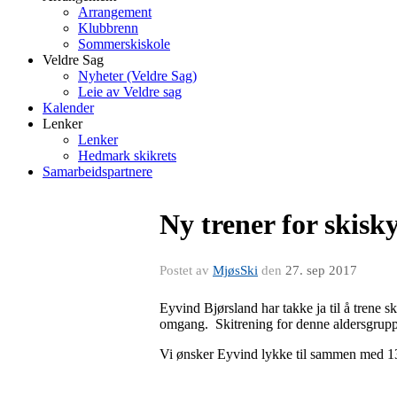
Arrangement
Klubbrenn
Sommerskiskole
Veldre Sag
Nyheter (Veldre Sag)
Leie av Veldre sag
Kalender
Lenker
Lenker
Hedmark skikrets
Samarbeidspartnere
Ny trener for skisky
Postet av
MjøsSki
den
27. sep 2017
Eyvind Bjørsland har takke ja til å trene s
omgang. Skitrening for denne aldersgruppa
Vi ønsker Eyvind lykke til sammen med 1