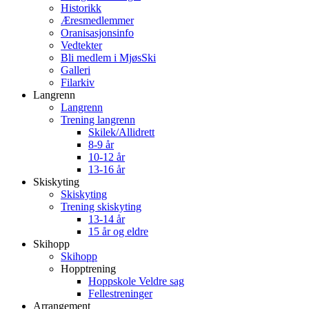
Historikk
Æresmedlemmer
Oranisasjonsinfo
Vedtekter
Bli medlem i MjøsSki
Galleri
Filarkiv
Langrenn
Langrenn
Trening langrenn
Skilek/Allidrett
8-9 år
10-12 år
13-16 år
Skiskyting
Skiskyting
Trening skiskyting
13-14 år
15 år og eldre
Skihopp
Skihopp
Hopptrening
Hoppskole Veldre sag
Fellestreninger
Arrangement