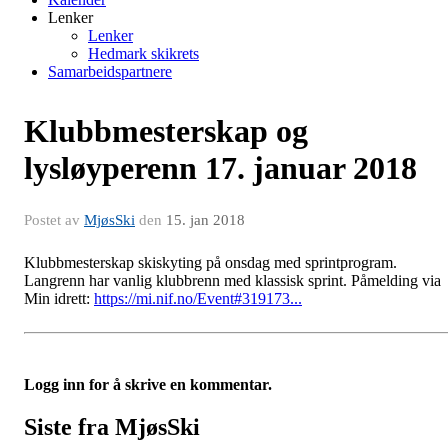
Lenker
Lenker
Hedmark skikrets
Samarbeidspartnere
Klubbmesterskap og
lysløyperenn 17. januar 2018
Postet av
MjøsSki
den
15. jan 2018
Klubbmesterskap skiskyting på onsdag med sprintprogram.
Langrenn har vanlig klubbrenn med klassisk sprint. Påmelding via
Min idrett:
https://mi.nif.no/Event#319173...
Logg inn for å skrive en kommentar.
Siste fra MjøsSki