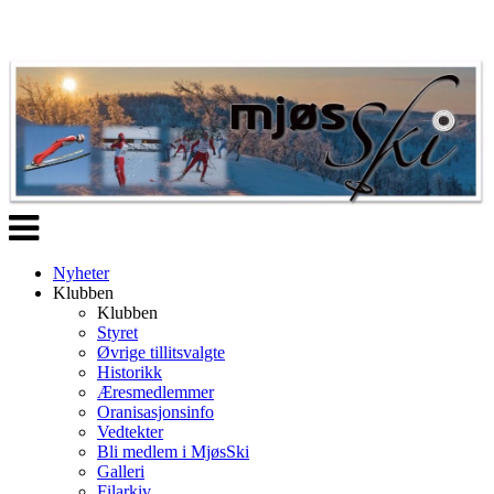
Veksle
navigasjon
Nyheter
Klubben
Klubben
Styret
Øvrige tillitsvalgte
Historikk
Æresmedlemmer
Oranisasjonsinfo
Vedtekter
Bli medlem i MjøsSki
Galleri
Filarkiv