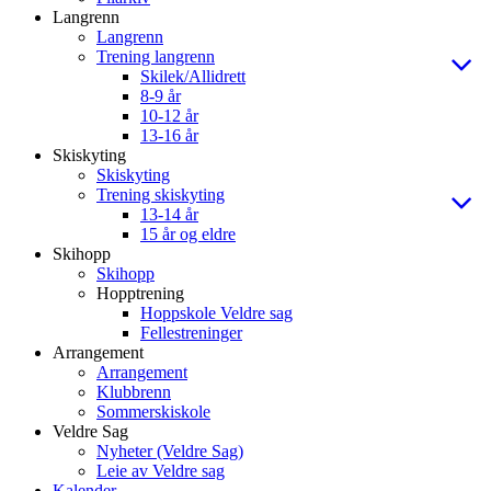
Langrenn
Langrenn
Trening langrenn
Skilek/Allidrett
8-9 år
10-12 år
13-16 år
Skiskyting
Skiskyting
Trening skiskyting
13-14 år
15 år og eldre
Skihopp
Skihopp
Hopptrening
Hoppskole Veldre sag
Fellestreninger
Arrangement
Arrangement
Klubbrenn
Sommerskiskole
Veldre Sag
Nyheter (Veldre Sag)
Leie av Veldre sag
Kalender