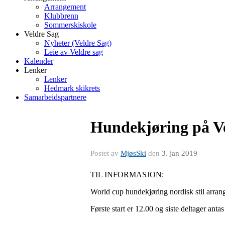
Arrangement
Klubbrenn
Sommerskiskole
Veldre Sag
Nyheter (Veldre Sag)
Leie av Veldre sag
Kalender
Lenker
Lenker
Hedmark skikrets
Samarbeidspartnere
Hundekjøring på Ve
Postet av
MjøsSki
den
3. jan 2019
TIL INFORMASJON:
World cup hundekjøring nordisk stil arrang
Første start er 12.00 og siste deltager ant