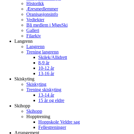
Historikk
Æresmedlemmer
Oranisasjonsinfo
Vedtekter
Bli medlem i MjøsSki
Galleri
Filarkiv
Langrenn
Langrenn
Trening langrenn
Skilek/Allidrett
8-9 år
10-12 år
13-16 år
Skiskyting
Skiskyting
Trening skiskyting
13-14 år
15 år og eldre
Skihopp
Skihopp
Hopptrening
Hoppskole Veldre sag
Fellestreninger
Arrangement