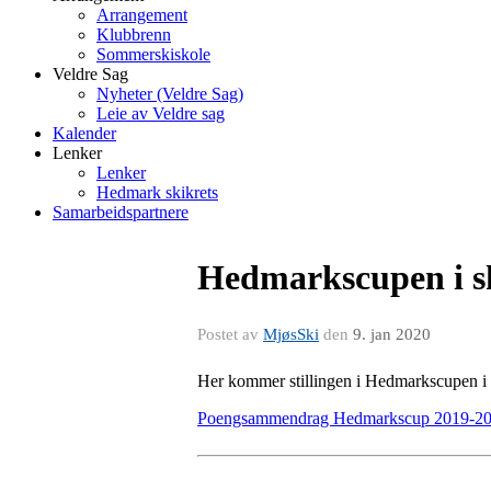
Arrangement
Klubbrenn
Sommerskiskole
Veldre Sag
Nyheter (Veldre Sag)
Leie av Veldre sag
Kalender
Lenker
Lenker
Hedmark skikrets
Samarbeidspartnere
Hedmarkscupen i s
Postet av
MjøsSki
den
9. jan 2020
Her kommer stillingen i Hedmarkscupen i s
Poengsammendrag Hedmarkscup 2019-20 et