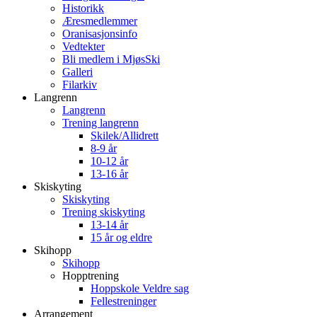
Historikk
Æresmedlemmer
Oranisasjonsinfo
Vedtekter
Bli medlem i MjøsSki
Galleri
Filarkiv
Langrenn
Langrenn
Trening langrenn
Skilek/Allidrett
8-9 år
10-12 år
13-16 år
Skiskyting
Skiskyting
Trening skiskyting
13-14 år
15 år og eldre
Skihopp
Skihopp
Hopptrening
Hoppskole Veldre sag
Fellestreninger
Arrangement