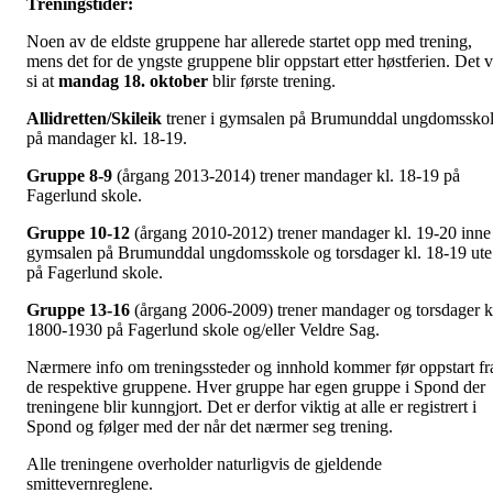
Treningstider:
Noen av de eldste gruppene har allerede startet opp med trening,
mens det for de yngste gruppene blir oppstart etter høstferien. Det v
si at
mandag 18. oktober
blir første trening.
Allidretten/Skileik
trener i gymsalen på Brumunddal ungdomssko
på mandager kl. 18-19.
Gruppe 8-9
(årgang 2013-2014) trener mandager kl. 18-19 på
Fagerlund skole.
Gruppe 10-12
(årgang 2010-2012) trener mandager kl. 19-20 inne 
gymsalen på Brumunddal ungdomsskole og torsdager kl. 18-19 ute
på Fagerlund skole.
Gruppe 13-16
(årgang 2006-2009) trener mandager og torsdager k
1800-1930 på Fagerlund skole og/eller Veldre Sag.
Nærmere info om treningssteder og innhold kommer før oppstart fr
de respektive gruppene. Hver gruppe har egen gruppe i Spond der
treningene blir kunngjort. Det er derfor viktig at alle er registrert i
Spond og følger med der når det nærmer seg trening.
Alle treningene overholder naturligvis de gjeldende
smittevernreglene.