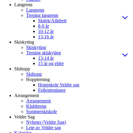
Langrenn
Langrenn
Trening langrenn
Skilek/Allidrett
8-9 år
10-12 år
13-16 år
Skiskyting
Skiskyting
Trening skiskyting
13-14 år
15 år og eldre
Skihopp
Skihopp
Hopptrening
Hoppskole Veldre sag
Fellestreninger
Arrangement
Arrangement
Klubbrenn
Sommerskiskole
Veldre Sag
Nyheter (Veldre Sag)
Leie av Veldre sag
Kalender