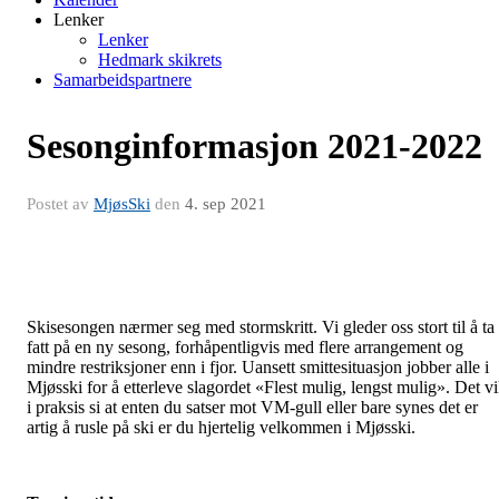
Lenker
Lenker
Hedmark skikrets
Samarbeidspartnere
Sesonginformasjon 2021-2022
Postet av
MjøsSki
den
4. sep 2021
Skisesongen nærmer seg med stormskritt. Vi gleder oss stort til å ta
fatt på en ny sesong, forhåpentligvis med flere arrangement og
mindre restriksjoner enn i fjor. Uansett smittesituasjon jobber alle i
Mjøsski for å etterleve slagordet «Flest mulig, lengst mulig». Det vi
i praksis si at enten du satser mot VM-gull eller bare synes det er
artig å rusle på ski er du hjertelig velkommen i Mjøsski.