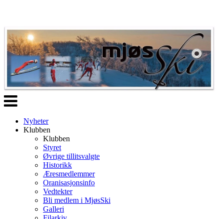
Veksle
navigasjon
Nyheter
Klubben
Klubben
Styret
Øvrige tillitsvalgte
Historikk
Æresmedlemmer
Oranisasjonsinfo
Vedtekter
Bli medlem i MjøsSki
Galleri
Filarkiv