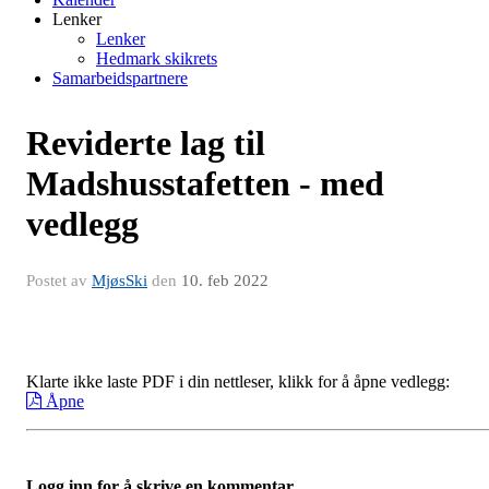
Lenker
Lenker
Hedmark skikrets
Samarbeidspartnere
Reviderte lag til
Madshusstafetten - med
vedlegg
Postet av
MjøsSki
den
10. feb 2022
Klarte ikke laste PDF i din nettleser, klikk for å åpne vedlegg:
Åpne
Logg inn for å skrive en kommentar.