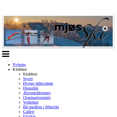
Veksle
navigasjon
Nyheter
Klubben
Klubben
Styret
Øvrige tillitsvalgte
Historikk
Æresmedlemmer
Oranisasjonsinfo
Vedtekter
Bli medlem i MjøsSki
Galleri
Filarkiv