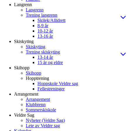
Langrenn
Langrenn
Trening langrenn
Skilek/Allidrett
8-9 år
10-12 år
13-16 år
Skiskyting
Skiskyting
Trening skiskyting
13-14 år
15 år og eldre
Skihopp
Skihopp
Hopptrening
Hoppskole Veldre sag
Fellestreninger
Arrangement
Arrangement
Klubbrenn
Sommerskiskole
Veldre Sag
Nyheter (Veldre Sag)
Leie av Veldre sag
Kalender