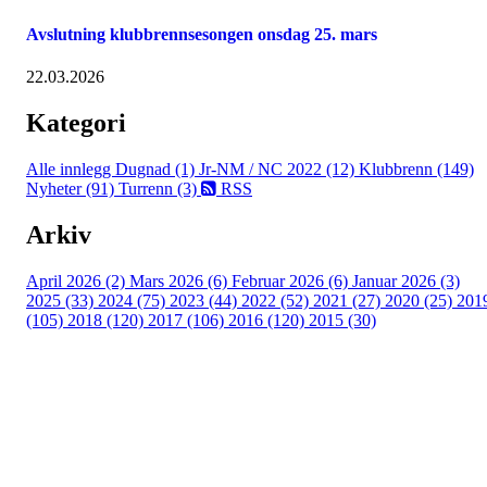
Avslutning klubbrennsesongen onsdag 25. mars
22.03.2026
Kategori
Alle innlegg
Dugnad (1)
Jr-NM / NC 2022 (12)
Klubbrenn (149)
Nyheter (91)
Turrenn (3)
RSS
Arkiv
April 2026 (2)
Mars 2026 (6)
Februar 2026 (6)
Januar 2026 (3)
2025 (33)
2024 (75)
2023 (44)
2022 (52)
2021 (27)
2020 (25)
201
(105)
2018 (120)
2017 (106)
2016 (120)
2015 (30)