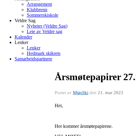
Arrangement
Klubbrenn
Sommerskiskole
Veldre Sag
Nyheter (Veldre Sag)
Leie av Veldre sag
Kalender
Lenker
Lenker
Hedmark skikrets
Samarbeidspartnere
Årsmøtepapirer 27
Postet av
MjøsSki
den
21. mar 2023
Hei,
Her kommer årsmøtepapirene.