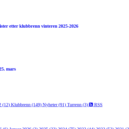
elister etter klubbrenn vinteren 2025-2026
25. mars
2 (12)
Klubbrenn (149)
Nyheter (91)
Turrenn (3)
RSS