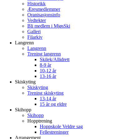
Historikk
Æresmedlemmer
Oranisasjonsinfo
Vedtekter
Bli medlem i MjøsSki
Galleri
Filarkiv
Langrenn
Langrenn
Trening langrenn
Skilek/Allidrett
8-9 år
10-12 år
13-16 år
Skiskyting
Skiskyting
Trening skiskyting
13-14 år
15 år og eldre
Skihopp
Skihopp
Hopptrening
Hoppskole Veldre sag
Fellestreninger
Arrangement