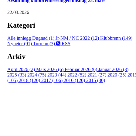
Avslutning klubbrennsesongen onsdag 25. mars
22.03.2026
Kategori
Alle innlegg
Dugnad (1)
Jr-NM / NC 2022 (12)
Klubbrenn (149)
Nyheter (91)
Turrenn (3)
RSS
Arkiv
April 2026 (2)
Mars 2026 (6)
Februar 2026 (6)
Januar 2026 (3)
2025 (33)
2024 (75)
2023 (44)
2022 (52)
2021 (27)
2020 (25)
201
(105)
2018 (120)
2017 (106)
2016 (120)
2015 (30)