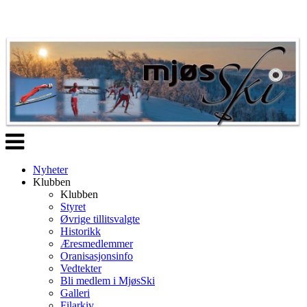
Veksle
navigasjon
Nyheter
Klubben
Klubben
Styret
Øvrige tillitsvalgte
Historikk
Æresmedlemmer
Oranisasjonsinfo
Vedtekter
Bli medlem i MjøsSki
Galleri
Filarkiv