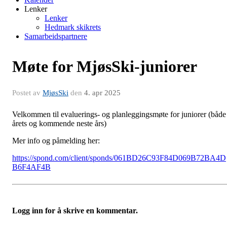
Lenker
Lenker
Hedmark skikrets
Samarbeidspartnere
Møte for MjøsSki-juniorer
Postet av
MjøsSki
den
4. apr 2025
Velkommen til evaluerings- og planleggingsmøte for juniorer (både
årets og kommende neste års)
Mer info og påmelding her:
https://spond.com/client/sponds/061BD26C93F84D069B72BA4D
B6F4AF4B
Logg inn for å skrive en kommentar.