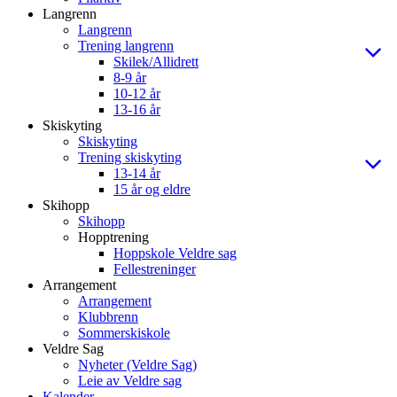
Langrenn
Langrenn
Trening langrenn
Skilek/Allidrett
8-9 år
10-12 år
13-16 år
Skiskyting
Skiskyting
Trening skiskyting
13-14 år
15 år og eldre
Skihopp
Skihopp
Hopptrening
Hoppskole Veldre sag
Fellestreninger
Arrangement
Arrangement
Klubbrenn
Sommerskiskole
Veldre Sag
Nyheter (Veldre Sag)
Leie av Veldre sag
Kalender