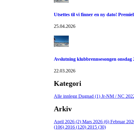
Utsettes til vi finner en ny dato! Premi
25.04.2026
Avslutning klubbrennsesongen onsdag 
22.03.2026
Kategori
Alle innlegg
Dugnad (1)
Jr-NM / NC 202
Arkiv
April 2026 (2)
Mars 2026 (6)
Februar 202
(106)
2016 (120)
2015 (30)