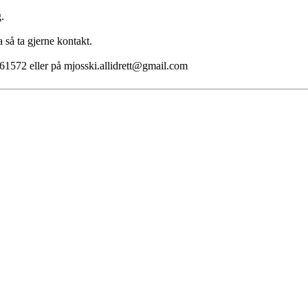
.
a så ta gjerne kontakt.
561572 eller på mjosski.allidrett@gmail.com