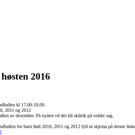
 høsten 2016
undhallen kl 17.00-18.00.
10, 2011 og 2012
midten av desember. På nyåret vil det bli skileik på veldre sag.
lundhallen for barn født 2010, 2011 og 2012 fyll ut skjema på denne link
2