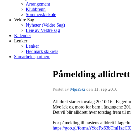
Arrangement
Klubbrenn
Sommerskiskole
Veldre Sag
Nyheter (Veldre Sag)
Leie av Veldre sag
Kalender
Lenker
Lenker
Hedmark skikrets
Samarbeidspartnere
Påmelding allidrett
Postet av
MjøsSki
den
11. sep 2016
Allidrett starter torsdag 20.10.16 i Fagerl
Mye lek og moro for barn i årgangene 20
Det vil blir allidrett hver torsdag frem til 
For påmelding til høstens allidrett i fager
https://goo.gl/forms/sYoeFx63bTmHzeC9