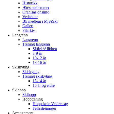
Historikk
Æresmedlemmer
Oranisasjonsinfo
Vedtekter
Bli medlem i MjøsSki
Galleri
Filarkiv
Langrenn
Langrenn
Trening langrenn
Skilek/Allidrett
8-9 år
10-12 år
13-16 år
Skiskyting
Skiskyting
Trening skiskyting
13-14 år
15 år og eldre
Skihopp
Skihopp
Hopptrening
Hoppskole Veldre sag
Fellestreninger
Arrangement