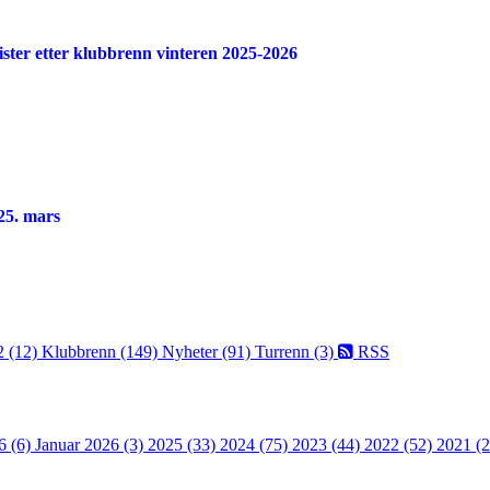
elister etter klubbrenn vinteren 2025-2026
25. mars
2 (12)
Klubbrenn (149)
Nyheter (91)
Turrenn (3)
RSS
6 (6)
Januar 2026 (3)
2025 (33)
2024 (75)
2023 (44)
2022 (52)
2021 (