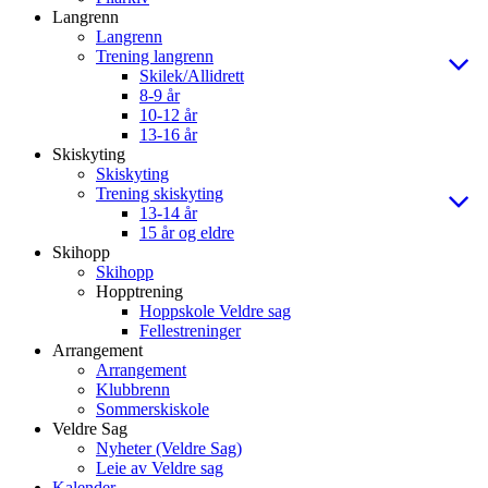
Langrenn
Langrenn
Trening langrenn
Skilek/Allidrett
8-9 år
10-12 år
13-16 år
Skiskyting
Skiskyting
Trening skiskyting
13-14 år
15 år og eldre
Skihopp
Skihopp
Hopptrening
Hoppskole Veldre sag
Fellestreninger
Arrangement
Arrangement
Klubbrenn
Sommerskiskole
Veldre Sag
Nyheter (Veldre Sag)
Leie av Veldre sag
Kalender