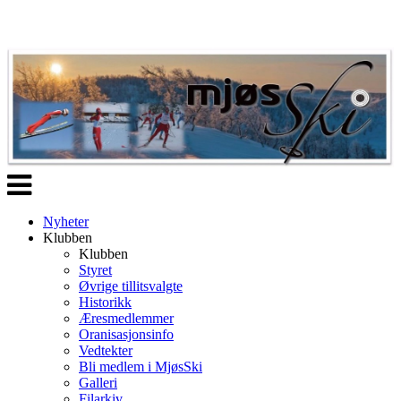
Veksle
navigasjon
Nyheter
Klubben
Klubben
Styret
Øvrige tillitsvalgte
Historikk
Æresmedlemmer
Oranisasjonsinfo
Vedtekter
Bli medlem i MjøsSki
Galleri
Filarkiv