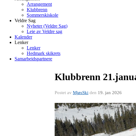
Arrangement
Klubbrenn
Sommerskiskole
Veldre Sag
Nyheter (Veldre Sag)
Leie av Veldre sag
Kalender
Lenker
Lenker
Hedmark skikrets
Samarbeidspartnere
Klubbrenn 21.janu
Postet av
MjøsSki
den
19. jan 2026