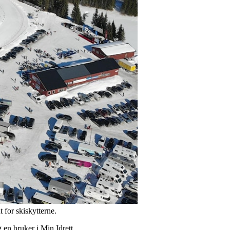
 for skiskytterne.
en bruker i Min Idrett