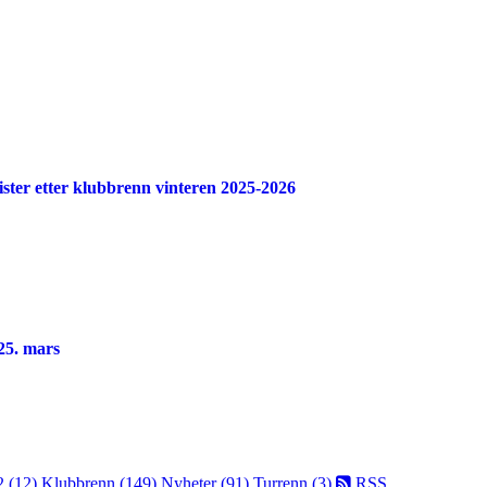
elister etter klubbrenn vinteren 2025-2026
25. mars
2 (12)
Klubbrenn (149)
Nyheter (91)
Turrenn (3)
RSS