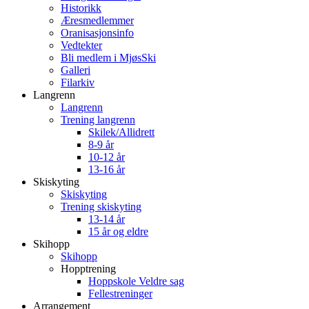
Historikk
Æresmedlemmer
Oranisasjonsinfo
Vedtekter
Bli medlem i MjøsSki
Galleri
Filarkiv
Langrenn
Langrenn
Trening langrenn
Skilek/Allidrett
8-9 år
10-12 år
13-16 år
Skiskyting
Skiskyting
Trening skiskyting
13-14 år
15 år og eldre
Skihopp
Skihopp
Hopptrening
Hoppskole Veldre sag
Fellestreninger
Arrangement