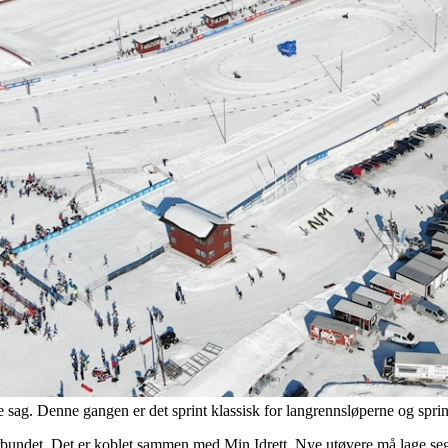
e sag. Denne gangen er det sprint klassisk for langrennsløperne og sprint
bundet. Det er koblet sammen med Min Idrett. Nye utøvere må lage seg 